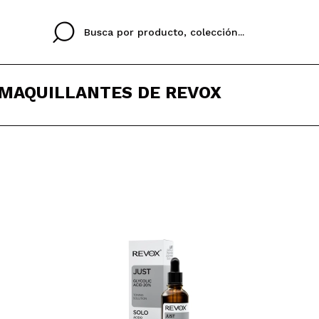
SMAQUILLANTES DE REVOX
Cristina
Antonia
Ines
No tengo cuenta aqu
U IDIOMA
ez que
Buena experiencia
Muy bien
Spedizi
QUIER
ESPAÑOL
ENGLISH
eriencia
imballa
ajería.
elegan
colori sc
Al crear una cuenta en
rápidamente, revisar e
anteriores.