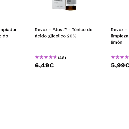
impiador
Revox - *Just* - Tónico de
Revox - 
cido
ácido glicólico 20%
limpieza
limón
(48)
6,49€
5,99