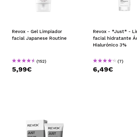
MAQUIFARMA
KOREA ZONE
TRAVEL SIZE
Revox - Gel Limpiador
Revox - *Just* - L
facial Japanese Routine
facial hidratante Á
NATURE
Hialurónico 3%
(152)
(7)
OFERTAS
5,99€
6,49€
OUTLET
¡HAN VUELTO!
PRÓXIMAMENTE
BLOG