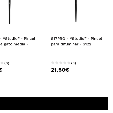
 *Studio* - Pincel
S17PRO - *Studio* - Pincel
de gato media -
para difuminar - S122
(0)
(0)
€
21,50€