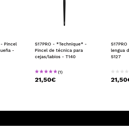
- Pincel
S17PRO - *Technique* -
S17PRO -
queña -
Pincel de técnica para
lengua 
cejas/labios - T140
S127
(1)
21,50€
21,50