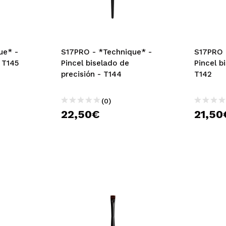
ue* -
S17PRO - *Technique* -
S17PRO 
- T145
Pincel biselado de
Pincel b
precisión - T144
T142
(0)
22,50€
21,50