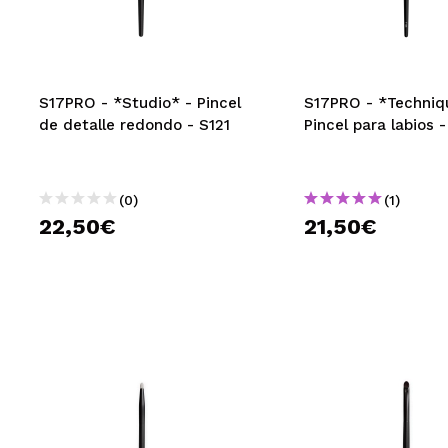
MAQUIFARMA
KOREA ZONE
TRAVEL SIZE
S17PRO - *Studio* - Pincel
S17PRO - *Techniq
de detalle redondo - S121
Pincel para labios 
NATURE
(0)
(1)
OFERTAS
22,50€
21,50€
OUTLET
¡HAN VUELTO!
PRÓXIMAMENTE
BLOG