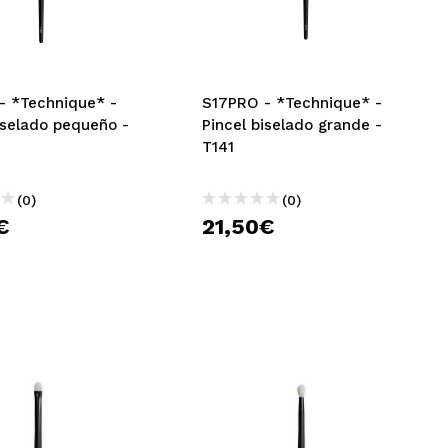
CREAR CUENTA
- *Technique* -
S17PRO - *Technique* -
iselado pequeño -
Pincel biselado grande -
T141
(0)
(0)
€
21,50€