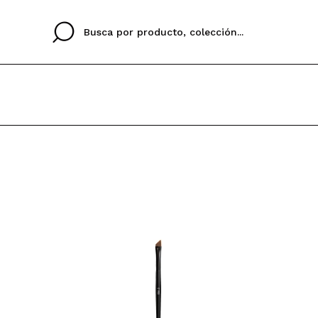
Cristina
Antonia
Ines
No tengo cuenta aqu
U IDIOMA
ez que
Buena experiencia
Muy bien
Spedizi
QUIER
ESPAÑOL
ENGLISH
eriencia
imballa
ajería.
elegan
colori sc
Al crear una cuenta en
rápidamente, revisar e
anteriores.