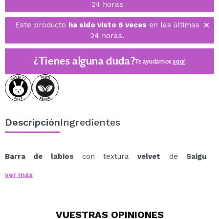
24 horas
Este producto
ha sido visto 6 veces
en las últimas
24 horas.
¿Tienes alguna duda?
Te ayudamos
aquí
Descripción
Ingredientes
Barra de labios
con textura
velvet
de
Saigu
Cosmetics
.
ver más
Con una sola pasada tus labios estarán super
pigmentados, suaves, nutridos y de un color intenso.
Una textura suave como la seda, muy cremosa, que
VUESTRAS
OPINIONES
deja un acabado semimate en tus labios y un
acabado