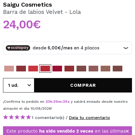
QUIERO REGISTRARME
Saigu Cosmetics
Barra de labios Velvet - Lola
Al crear una cuenta en Maquillalia.com podrás realizar
tus compras rápidamente, revisar el estado de tus
24,00€
pedidos y consultar tus operaciones anteriores.
CREAR CUENTA
COMPRAR
¡Confirma tu pedido en
23
h
:
36
m
:
35
s
y saldrá enviado desde nuestro
almacén
el día 10/08/2026
!
1 comentario(s) /
Deja tu comentario
Este producto
ha sido vendido 2 veces
en las últimas