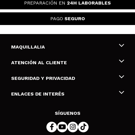
PREPARACIÓN EN
24H LABORABLES
PAGO
SEGURO
MAQUILLALIA
Sobre nosotros
ATENCIÓN AL CLIENTE
Empleo
Envíos y devoluciones
SEGURIDAD Y PRIVACIDAD
Tarjetas de Regalo
Desistimiento / Devoluciones
Terminos y condiciones de uso
ENLACES DE INTERÉS
Formas de pago
Pólitica de Privacidad
Contacto
Descuento Estudiantes
Política de cookies
SÍGUENOS
Resolución de litigios en línea (ODR)