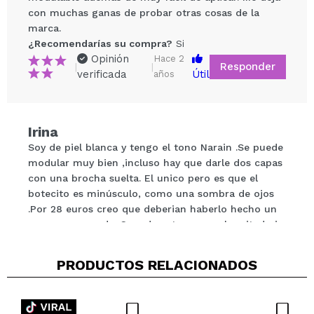
con muchas ganas de probar otras cosas de la
marca.
¿Recomendarías su compra?
Si
Opinión
Hace 2
Compartir un vídeo o una foto
Responder
|
|
verificada
Útil
años
Tu vídeo podría ser el primero. Imagínatelo...
¿Recomendarías su compra?
Si
No
Irina
5/5
Soy de piel blanca y tengo el tono Narain .Se puede
modular muy bien ,incluso hay que darle dos capas
con una brocha suelta. El unico pero es que el
ENVIAR
botecito es minúsculo, como una sombra de ojos
.Por 28 euros creo que deberian haberlo hecho un
poco mas grande .Cuando estara a por la mitad ni
siquiera podre coger producto
¿Recomendarías su compra?
Si
PRODUCTOS RELACIONADOS
Opinión
Hace 3
Responder
|
|
verificada
Útil
años