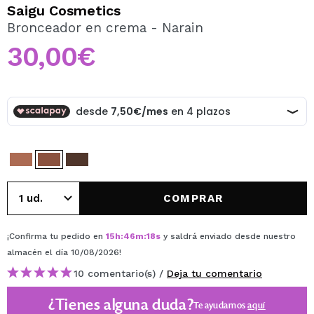
QUIERO REGISTRARME
Saigu Cosmetics
Bronceador en crema - Narain
Al crear una cuenta en Maquillalia.com podrás realizar
tus compras rápidamente, revisar el estado de tus
30,00€
pedidos y consultar tus operaciones anteriores.
CREAR CUENTA
COMPRAR
¡Confirma tu pedido en
15
h
:
46
m
:
18
s
y saldrá enviado desde nuestro
almacén
el día 10/08/2026
!
10 comentario(s) /
Deja tu comentario
¿Tienes alguna duda?
Te ayudamos
aquí