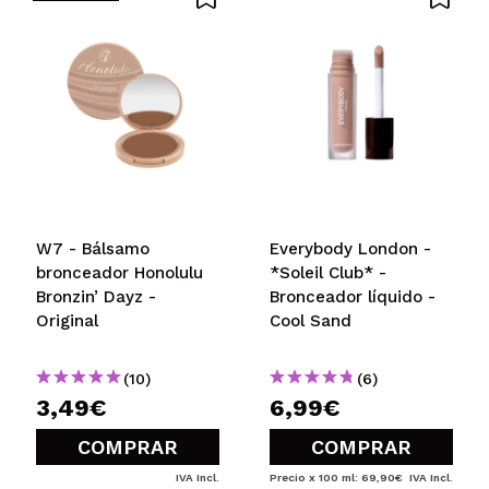
Rosa María
Queda precioso y muy natural. Escogí el tono
narain porque el más claro estaba agotado, y he
acertado. No queda para nada oscuro si aplicas
poca cantidad. Repetiré.
¿Recomendarías su compra?
Si
Opinión
Hace 3
Responder
|
|
verificada
Útil
años
W7 - Bálsamo
Everybody London -
bronceador Honolulu
*Soleil Club* -
Bronzin’ Dayz -
Bronceador líquido -
Marta
Original
Cool Sand
Muy contenta con este bronceador en crema,
escogí el tono Narain para que me sirva todo el año
¿Recomendarías su compra?
Si
(10)
(6)
Opinión
Hace 3
3,49€
6,99€
Responder
|
|
verificada
Útil
años
COMPRAR
COMPRAR
IVA Incl.
Precio x 100 ml: 69,90€
IVA Incl.