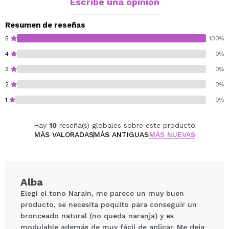
Escribe una opinión
tipos de piel:
Tono Greta: para pieles claras.
Resumen de reseñas
Tono Narain: para pieles medias y oscuras.
5
100%
4
0%
3
0%
Formulado 100% con ingredientes derivados naturales.
Vegan.
2
0%
1
0%
Hay
10
reseña(s) globales sobre este producto
MÁS VALORADAS
MÁS ANTIGUAS
MÁS NUEVAS
Alba
Elegí el tono Narain, me parece un muy buen
producto, se necesita poquito para conseguir un
bronceado natural (no queda naranja) y es
modulable además de muy fácil de aplicar. Me deja