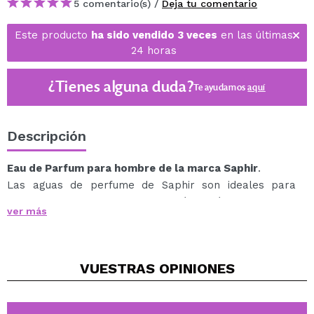
5 comentario(s) /
Deja tu comentario
Este producto
ha sido vendido 3 veces
en las últimas
24 horas
¿Tienes alguna duda?
Te ayudamos
aquí
Descripción
Eau de Parfum para hombre de la marca Saphir
.
Las aguas de perfume de Saphir son ideales para
hombres que quieren cuidarse día a día, ya que son
ver más
fragancias agradables y duraderas.
Con solo aplicar unos toques en las muñecas y el
cuello, conseguirás que la fragancia te acompañe todo
VUESTRAS
OPINIONES
el día.
Su envase viene con pulverizador, para que puedas
aplicarla cómodamente.