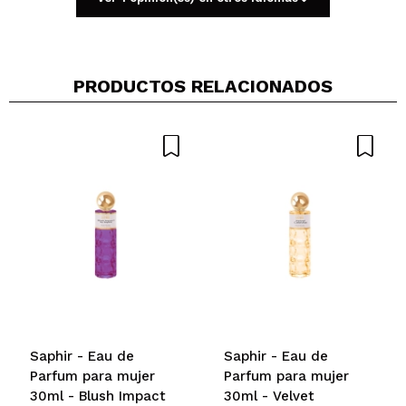
Opinión
Hace 4
Responder
|
|
verificada
Útil
años
PRODUCTOS RELACIONADOS
Esperanza
Fue un regalo y le gustó mucho el olor. Perdura
bastante tiempo y tiene una estela bastante maja
también para el precio que tiene
¿Recomendarías su compra?
Si
Opinión
Hace 4
Responder
|
|
verificada
Útil
años
Saphir - Eau de
Saphir - Eau de
Parfum para mujer
Parfum para mujer
30ml - Blush Impact
30ml - Velvet