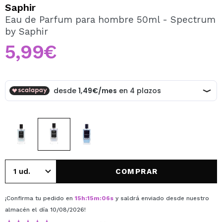
QUIERO REGISTRARME
Saphir
Eau de Parfum para hombre 50ml - Spectrum
Al crear una cuenta en Maquillalia.com podrás realizar
by Saphir
tus compras rápidamente, revisar el estado de tus
pedidos y consultar tus operaciones anteriores.
5,99€
CREAR CUENTA
COMPRAR
¡Confirma tu pedido en
15
h
:
15
m
:
06
s
y saldrá enviado desde nuestro
almacén
el día 10/08/2026
!