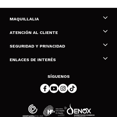
MAQUILLALIA
Sobre nosotros
ATENCIÓN AL CLIENTE
Empleo
Envíos y devoluciones
SEGURIDAD Y PRIVACIDAD
Tarjetas de Regalo
Desistimiento / Devoluciones
Terminos y condiciones de uso
ENLACES DE INTERÉS
Formas de pago
Pólitica de Privacidad
Contacto
Descuento Estudiantes
Política de cookies
SÍGUENOS
Resolución de litigios en línea (ODR)