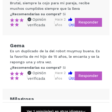
Brutal, siempre la cojo para mí pareja, recibe
muchos cumplidos siempre que la lleva
¿Recomendarías su compra?
Si
Opinión
Hace 2
Responder
|
|
verificada
Útil
años
Compartir un vídeo o una foto
Gema
Tu vídeo podría ser el primero. Imagínatelo...
Es un duplicado de la del robot muymuy buena. Es
la favorita de mi hijo de 15 años, le encanta y se la
repongo una y otra vez.
¿Recomendarías su compra?
Si
No
¿Recomendarías su compra?
Si
5/5
Opinión
Hace 2
Responder
|
|
verificada
Útil
años
ENVIAR
Milagrosa
Huele muy bien, parecidisima a la original
¿Recomendarías su compra?
Si
Ver 1 opinión(es) en otros idiomas