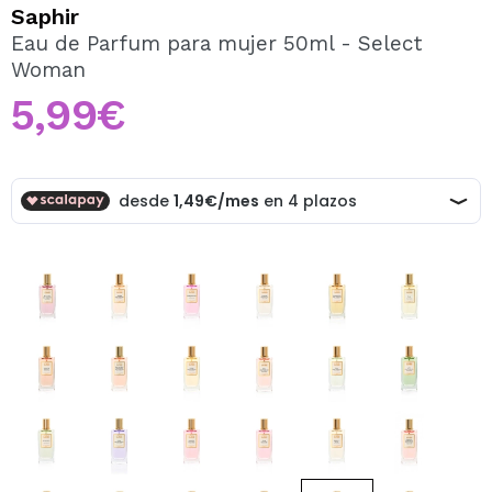
QUIERO REGISTRARME
Saphir
Eau de Parfum para mujer 50ml - Select
Al crear una cuenta en Maquillalia.com podrás realizar
Woman
tus compras rápidamente, revisar el estado de tus
pedidos y consultar tus operaciones anteriores.
5,99€
CREAR CUENTA