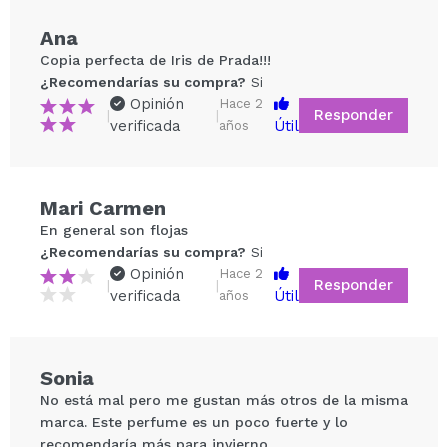
Ana
Copia perfecta de Iris de Prada!!!
¿Recomendarías su compra?
Si
Opinión
Hace 2
Responder
|
|
verificada
Útil
años
Mari Carmen
Compartir un vídeo o una foto
En general son flojas
Tu vídeo podría ser el primero. Imagínatelo...
¿Recomendarías su compra?
Si
Opinión
Hace 2
Responder
|
|
verificada
Útil
años
¿Recomendarías su compra?
Si
No
5/5
Sonia
ENVIAR
No está mal pero me gustan más otros de la misma
marca. Este perfume es un poco fuerte y lo
recomendaría más para invierno.