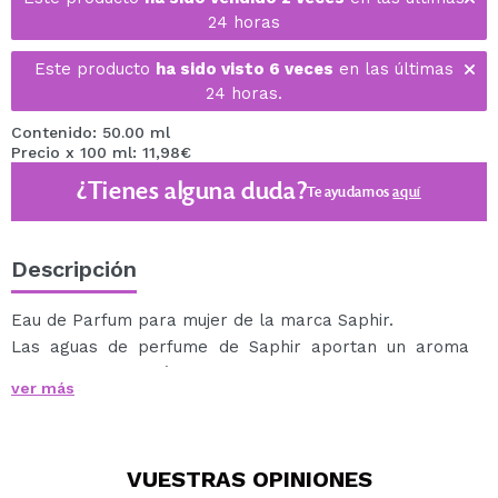
24 horas
Este producto
ha sido visto 6 veces
en las últimas
24 horas.
Contenido: 50.00 ml
Precio x 100 ml: 11,98€
¿Tienes alguna duda?
Te ayudamos
aquí
Descripción
Eau de Parfum para mujer de la marca Saphir.
Las aguas de perfume de Saphir aportan un aroma
agradable y además son muy duraderas.
ver más
Su envase viene con pulverizador, para que puedas
aplicarla cómodamente.
La naturaleza de los acordes florales empleados y su
VUESTRAS
OPINIONES
combinación con otros elementos olfativos caracteriza