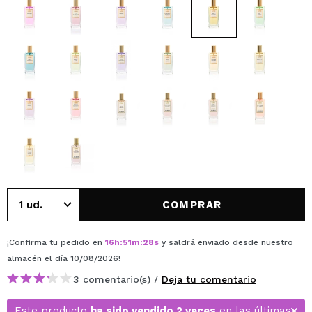
COMPRAR
¡Confirma tu pedido en
16
h
:
51
m
:
28
s
y saldrá enviado desde nuestro
almacén
el día 10/08/2026
!
3 comentario(s) /
Deja tu comentario
Este producto
ha sido vendido 2 veces
en las últimas