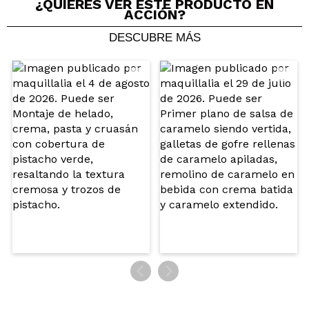
¿QUIERES VER ESTE PRODUCTO EN
ACCIÓN?
¿Recomendarías su compra?
Si
Opinión
Hace 5
Responder
|
|
DESCUBRE MÁS
verificada
Útil
años