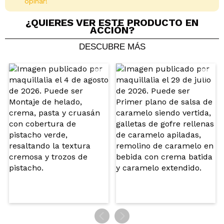
opinar!
¿QUIERES VER ESTE PRODUCTO EN
ACCIÓN?
DESCUBRE MÁS
Compartir un vídeo o una foto
Tu vídeo podría ser el primero. Imagínatelo...
¿Recomendarías su compra?
Si
No
5/5
ENVIAR