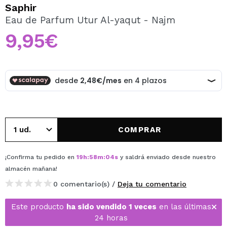
QUIERO REGISTRARME
Saphir
Eau de Parfum Utur Al-yaqut - Najm
Al crear una cuenta en Maquillalia.com podrás realizar
tus compras rápidamente, revisar el estado de tus
9,95€
pedidos y consultar tus operaciones anteriores.
CREAR CUENTA
COMPRAR
¡Confirma tu pedido en
19
h
:
58
m
:
04
s
y saldrá enviado desde nuestro
almacén
mañana
!
0 comentario(s) /
Deja tu comentario
Este producto
ha sido vendido 1 veces
en las últimas
24 horas