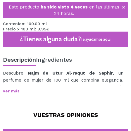
Este producto
ha sido visto 4 veces
en las últimas
24 horas.
Contenido: 100.00 ml
Precio x 100 ml: 9,95€
¿Tienes alguna duda?
Te ayudamos
aquí
Descripción
Ingredientes
Descubre
Najm de Utur Al-Yaqut de Saphir
, un
perfume de mujer de 100 ml que combina elegancia,
calidez y el encanto envolvente de la perfumería
ver más
árabe.
La fragancia se abre con el toque especiado y luminoso
de la pimienta rosa, aportando una salida vibrante y
VUESTRAS
OPINIONES
sofisticada.
En el corazón, el jazmín despliega un carácter floral
elegante y femenino, mientras que el fondo de ámbar