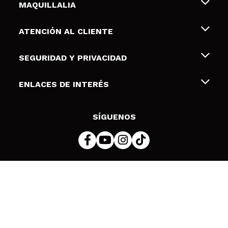
MAQUILLALIA
Sobre nosotros
ATENCIÓN AL CLIENTE
Empleo
Envíos y devoluciones
SEGURIDAD Y PRIVACIDAD
Tarjetas de Regalo
Desistimiento / Devoluciones
Terminos y condiciones de uso
ENLACES DE INTERÉS
Formas de pago
Pólitica de Privacidad
Contacto
Descuento Estudiantes
Política de cookies
SÍGUENOS
Resolución de litigios en línea (ODR)
© 2026 DSM Beauty, S.L.