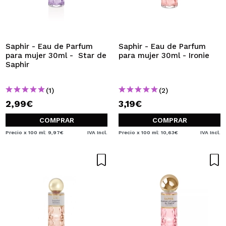
QUIERO REGISTRARME
Al crear una cuenta en Maquillalia.com podrás realizar
tus compras rápidamente, revisar el estado de tus
pedidos y consultar tus operaciones anteriores.
Saphir - Eau de Parfum
Saphir - Eau de Parfum
para mujer 30ml - Star de
para mujer 30ml - Ironie
Saphir
CREAR CUENTA
(1)
(2)
2,99€
3,19€
COMPRAR
COMPRAR
Precio x 100 ml: 9,97€
IVA Incl.
Precio x 100 ml: 10,63€
IVA Incl.