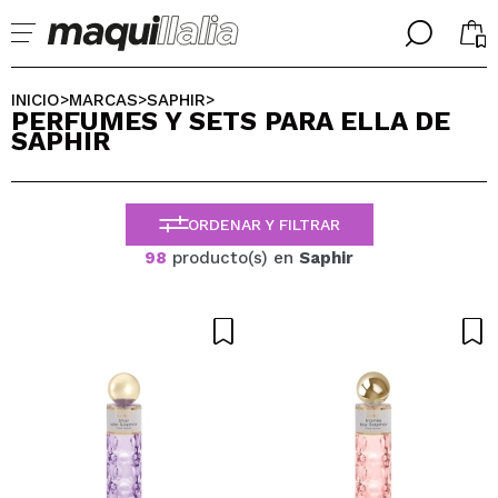
╳
╳
SELECCIONA TU IDIOMA
INICIO
MARCAS
SAPHIR
>
>
>
PERFUMES Y SETS PARA ELLA DE
Ya soy #maquilover, tengo cuenta
SAPHIR
BIENVENIDX!
ESPAÑOL
ENGLISH
FRANCES
ORDENAR Y FILTRAR
ALEMAN
ITALIANO
98
producto(s) en
Saphir
PORTUGUESE
¿Olvidaste la contraseña?
No tengo cuenta aquí