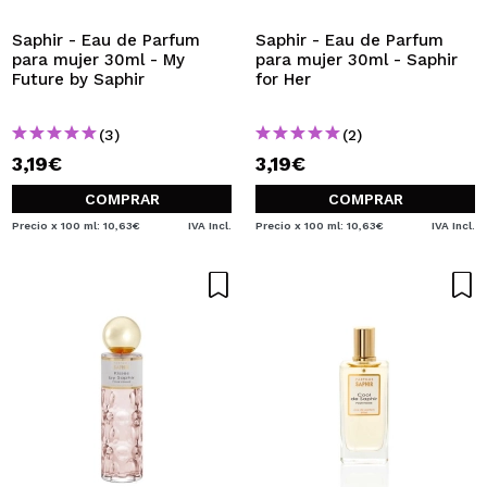
Saphir - Eau de Parfum
Saphir - Eau de Parfum
para mujer 30ml - My
para mujer 30ml - Saphir
Future by Saphir
for Her
(3)
(2)
3,19€
3,19€
COMPRAR
COMPRAR
Precio x 100 ml: 10,63€
IVA Incl.
Precio x 100 ml: 10,63€
IVA Incl.