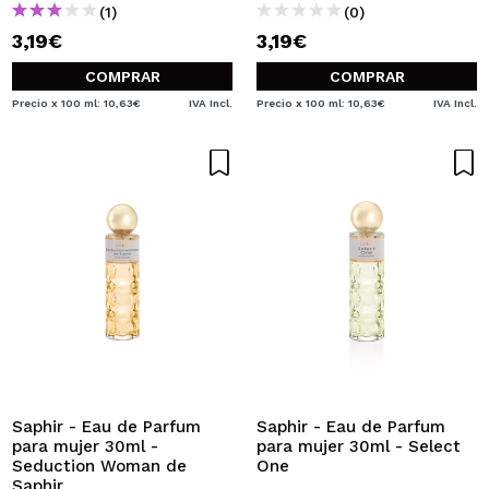
(1)
(0)
3,19€
3,19€
COMPRAR
COMPRAR
Precio x 100 ml: 10,63€
IVA Incl.
Precio x 100 ml: 10,63€
IVA Incl.
Saphir - Eau de Parfum
Saphir - Eau de Parfum
para mujer 30ml -
para mujer 30ml - Select
Seduction Woman de
One
Saphir