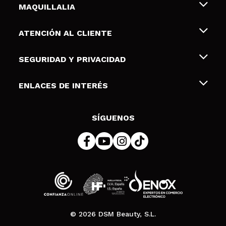
MAQUILLALIA
Sobre nosotros
ATENCIÓN AL CLIENTE
Empleo
Envíos y devoluciones
SEGURIDAD Y PRIVACIDAD
Tarjetas de Regalo
Desistimiento / Devoluciones
Terminos y condiciones de uso
ENLACES DE INTERÉS
Formas de pago
Pólitica de Privacidad
Contacto
Descuento Estudiantes
Política de cookies
SÍGUENOS
Resolución de litigios en línea (ODR)
© 2026 DSM Beauty, S.L.