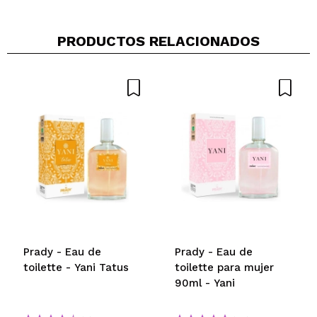
PRODUCTOS RELACIONADOS
Compartir un vídeo o una foto
Tu vídeo podría ser el primero. Imagínatelo...
¿Recomendarías su compra?
Si
No
5/5
ENVIAR
Prady - Eau de
Prady - Eau de
toilette - Yani Tatus
toilette para mujer
90ml - Yani