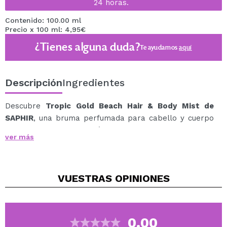
24 horas.
Contenido: 100.00 ml
Precio x 100 ml: 4,95€
¿Tienes alguna duda?
Te ayudamos
aquí
Descripción
Ingredientes
Descubre
Tropic Gold Beach Hair & Body Mist de
SAPHIR
, una bruma perfumada para cabello y cuerpo
que aporta un aroma cálido, dulce y envolvente a tu
ver más
rutina diaria.
Su fragancia combina notas de pistacho y caramelo
salado, creando una experiencia sensorial inspirada en
VUESTRAS
OPINIONES
la calidez de un atardecer.
El pistacho aporta un matiz cremoso y suave, mientras
que el caramelo salado añade un toque dulce, tostado
y muy apetecible.
0.00