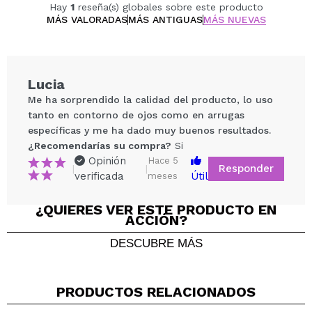
antioxidantes, protegiendo la piel de los radicales
Hay
1
reseña(s) globales sobre este producto
libres y proporcionando un efecto unificador en el
MÁS VALORADAS
MÁS ANTIGUAS
MÁS NUEVAS
tono de la piel.
Ácido Hialurónico & Glicerina: Hidratación profunda
que mantiene la piel del contorno de los ojos
Lucia
nutrida y equilibrada en humedad.
Me ha sorprendido la calidad del producto, lo uso
Textura de Rápida Absorción: La fórmula ligera y
tanto en contorno de ojos como en arrugas
no grasa se absorbe rápidamente sin dejar
específicas y me ha dado muy buenos resultados.
residuos, ideal para usar debajo del maquillaje.
¿Recomendarías su compra?
Si
Adecuado para Todo Tipo de Piel: Su fórmula
Opinión
Hace 5
Responder
suave es adecuada incluso para pieles sensibles,
|
|
verificada
Útil
meses
proporcionando una solución eficaz y delicada.
¿QUIERES VER ESTE PRODUCTO EN
Compartir un vídeo o una foto
ACCIÓN?
Tu vídeo podría ser el primero. Imagínatelo...
DESCUBRE MÁS
¿Recomendarías su compra?
Si
No
PRODUCTOS RELACIONADOS
5/5