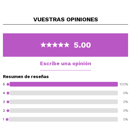
Con una fórmula avanzada que combina ingredientes
de alta calidad, esta crema reduce eficazmente las
VUESTRAS
OPINIONES
arrugas y mejora la textura de la piel.
Beneficios clave:
Retinal Liposome (4%): Su alta concentración de
Retinal Liposome ayuda a reducir visiblemente las
5.00
arrugas y líneas finas, mejorando la textura de la
piel y previniendo signos de envejecimiento
prematuro.
Escribe una opinión
Extracto Fermentado de Soja: Protege la piel
contra los daños ambientales, mientras ilumina y
Resumen de reseñas
unifica el tono de la piel, dejándola más radiante y
5
100%
suave.
4
0%
Bakuchiol + Péptidos: Este potente ingrediente y
3
0%
los tres tipos de péptidos apoyan la producción de
colágeno, mejorando la elasticidad de la piel y
2
0%
reduciendo la aparición de arrugas.
1
0%
Vitaminas C & E: Actúan como potentes