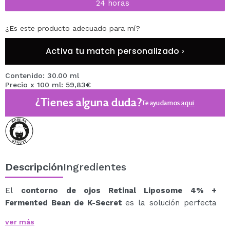
24 horas
¿Es este producto adecuado para mí?
Activa tu match personalizado ›
Contenido: 30.00 ml
Precio x 100 ml: 59,83€
¿Tienes alguna duda?
Te ayudamos
aquí
Descripción
Ingredientes
El
contorno de ojos Retinal Liposome 4% +
Fermented Bean de K-Secret
es la solución perfecta
para combatir los signos de envejecimiento y revitalizar
ver más
la piel delicada alrededor de los ojos.