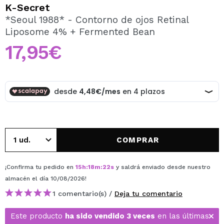
QUIERO REGISTRARME
K-Secret
*Seoul 1988* - Contorno de ojos Retinal
Al crear una cuenta en Maquillalia.com podrás realizar
Liposome 4% + Fermented Bean
tus compras rápidamente, revisar el estado de tus
pedidos y consultar tus operaciones anteriores.
17,95€
CREAR CUENTA
COMPRAR
¡Confirma tu pedido en
15
h
:
18
m
:
22
s
y saldrá enviado desde nuestro
almacén
el día 10/08/2026
!
1 comentario(s) /
Deja tu comentario
Este producto
ha sido vendido 3 veces
en las últimas