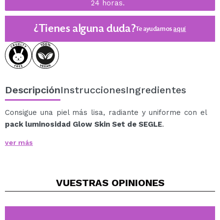
24 horas.
¿Tienes alguna duda?
Te ayudamos
aquí
Descripción
Instrucciones
Ingredientes
Consigue una piel más lisa, radiante y uniforme con el
pack luminosidad Glow Skin Set de SEGLE
.
Esta rutina diaria que combina el poder antioxidante de
ver más
la vitamina C por la mañana y la acción exfoliante del
ácido glicólico por la noche.
Una dupla infalible para hidratar, proteger y renovar tu
VUESTRAS
OPINIONES
piel desde el primer uso.
El pack contiene:
1 x
Sérum Vital C
(30 ml): Aporta luminosidad
instantánea y combate el aspecto apagado; Con