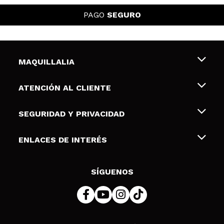
PAGO
SEGURO
MAQUILLALIA
Sobre nosotros
ATENCIÓN AL CLIENTE
Empleo
Envíos y devoluciones
SEGURIDAD Y PRIVACIDAD
Tarjetas de Regalo
Desistimiento / Devoluciones
Terminos y condiciones de uso
ENLACES DE INTERÉS
Formas de pago
Pólitica de Privacidad
Contacto
Descuento Estudiantes
Política de cookies
SÍGUENOS
Resolución de litigios en línea (ODR)