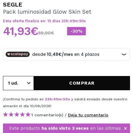
QUIERO REGISTRARME
SEGLE
Pack luminosidad Glow Skin Set
Al crear una cuenta en Maquillalia.com podrás realizar
tus compras rápidamente, revisar el estado de tus
Esta oferta finaliza en:
15
días
23
h
:
49
m
:
50
s
pedidos y consultar tus operaciones anteriores.
41,93€
-30%
59,90€
CREAR CUENTA
COMPRAR
¡Confirma tu pedido en
22
h
:
49
m
:
50
s
y saldrá enviado desde nuestro
almacén
el día 10/08/2026
!
1 comentario(s) /
Deja tu comentario
Este producto
ha sido visto 3 veces
en las últimas