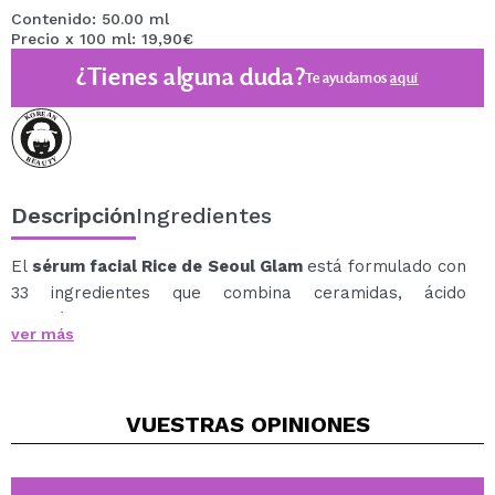
Contenido: 50.00 ml
Precio x 100 ml: 19,90€
¿Tienes alguna duda?
Te ayudamos
aquí
Descripción
Ingredientes
El
sérum facial Rice de Seoul Glam
está formulado con
33 ingredientes que combina ceramidas, ácido
hialurónico, niacinamida y vitamina E para ofrecer un
ver más
cuidado completo de la piel.
Ayuda a hidratar en profundidad, reforzar la barrera
cutánea y mejorar la textura de la piel, contribuyendo a
VUESTRAS
OPINIONES
un aspecto más uniforme y luminoso.
Su fórmula equilibrada se adapta a diferentes
necesidades, ayudando a tratar imperfecciones, signos