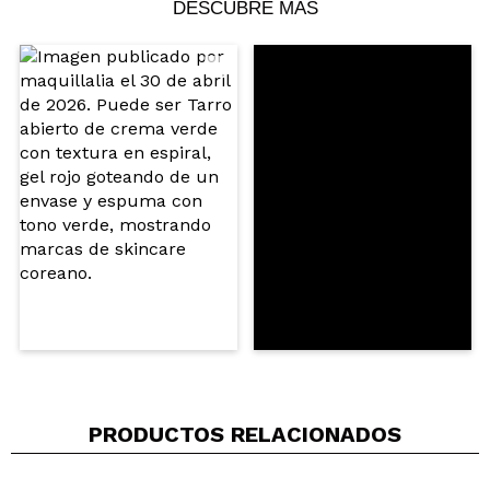
DESCUBRE MÁS
Paula
Me ha gustado mucho este sérum. Deja la piel
hidratada y con sensación de confort sin resultar
pesado. Lo noto ideal para usar a diario, sobre todo
cuando tengo la piel más apagada o deshidratada
¿Recomendarías su compra?
Si
Opinión
Hace 3
Responder
Útil
|
|
verificada
meses
(1)
PRODUCTOS RELACIONADOS