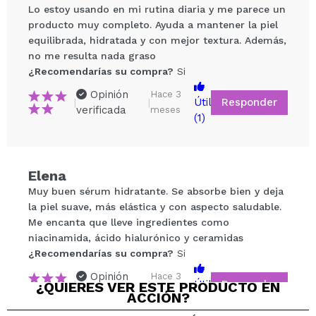
Lo estoy usando en mi rutina diaria y me parece un
producto muy completo. Ayuda a mantener la piel
equilibrada, hidratada y con mejor textura. Además,
no me resulta nada graso
¿Recomendarías su compra?
Si
Opinión
Hace 3
Responder
Útil
|
|
verificada
meses
(1)
Compartir un vídeo o una foto
Tu vídeo podría ser el primero. Imagínatelo...
Elena
¿Recomendarías su compra?
Si
No
Muy buen sérum hidratante. Se absorbe bien y deja
5/5
la piel suave, más elástica y con aspecto saludable.
Me encanta que lleve ingredientes como
niacinamida, ácido hialurónico y ceramidas
ENVIAR
¿Recomendarías su compra?
Si
Opinión
Hace 3
Responder
Útil
¿QUIERES VER ESTE PRODUCTO EN
|
|
verificada
meses
ACCIÓN?
(1)