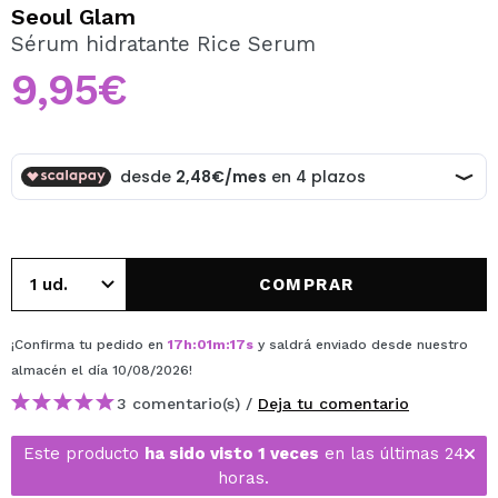
QUIERO REGISTRARME
Seoul Glam
Sérum hidratante Rice Serum
Al crear una cuenta en Maquillalia.com podrás realizar
tus compras rápidamente, revisar el estado de tus
9,95€
pedidos y consultar tus operaciones anteriores.
CREAR CUENTA
COMPRAR
¡Confirma tu pedido en
17
h
:
01
m
:
17
s
y saldrá enviado desde nuestro
almacén
el día 10/08/2026
!
3 comentario(s) /
Deja tu comentario
Este producto
ha sido visto 1 veces
en las últimas 24
horas.