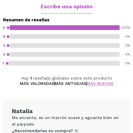
cuidado para tu piel.
Escribe una opinión
Cruelty free.
Resumen de reseñas
Vegan.
5
100%
Sin gluten.
4
0%
Sin parabeno.
3
0%
Sin perfume.
Sin silicona.
2
0%
Sin parabeno.
1
0%
Hay
1
reseña(s) globales sobre este producto
MÁS VALORADAS
MÁS ANTIGUAS
MÁS NUEVAS
Natalia
Me encanta, es un marrón suave y aguanta bien en
el párpado.
¿Recomendarías su compra?
Si