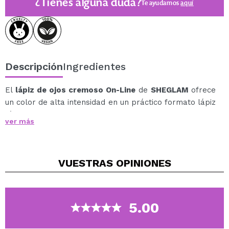
¿Tienes alguna duda?
Te ayudamos
aquí
Descripción
Ingredientes
El
lápiz de ojos cremoso On-Line
de
SHEGLAM
ofrece
un color de alta intensidad en un práctico formato lápiz
fácil de usar.
ver más
Su fórmula cremosa se desliza suavemente sobre el
párpado, permitiendo trazar líneas precisas o
difuminadas con total control.
VUESTRAS
OPINIONES
Es resistente al agua, garantizando una duración
impecable durante todo el día sin perder intensidad.
Aun así, se retira fácilmente con desmaquillante, sin
necesidad de frotar en exceso.
5.00
El resultado: una mirada definida, intensa y duradera,
con una fórmula que combina rendimiento profesional y