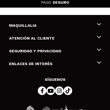
PAGO
SEGURO
MAQUILLALIA
Sobre nosotros
ATENCIÓN AL CLIENTE
Empleo
Envíos y devoluciones
SEGURIDAD Y PRIVACIDAD
Tarjetas de Regalo
Desistimiento / Devoluciones
Terminos y condiciones de uso
ENLACES DE INTERÉS
Formas de pago
Pólitica de Privacidad
Contacto
Descuento Estudiantes
Política de cookies
SÍGUENOS
Resolución de litigios en línea (ODR)