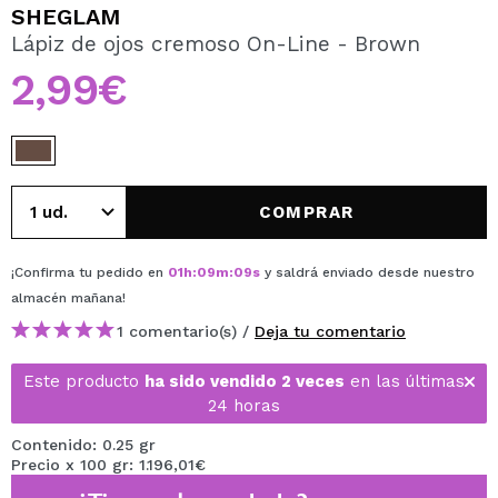
QUIERO REGISTRARME
SHEGLAM
Lápiz de ojos cremoso On-Line - Brown
Al crear una cuenta en Maquillalia.com podrás realizar
tus compras rápidamente, revisar el estado de tus
2,99€
pedidos y consultar tus operaciones anteriores.
CREAR CUENTA
COMPRAR
¡Confirma tu pedido en
01
h
:
09
m
:
09
s
y saldrá enviado desde nuestro
almacén
mañana
!
1 comentario(s) /
Deja tu comentario
Este producto
ha sido vendido 2 veces
en las últimas
24 horas
Contenido: 0.25 gr
Precio x 100 gr: 1.196,01€