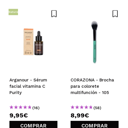
Nature
Compartir un vídeo o una foto
Tu vídeo podría ser el primero. Imagínatelo...
¿Recomendarías su compra?
Si
No
5/5
ENVIAR
Arganour - Sérum
CORAZONA - Brocha
facial vitamina C
para colorete
Purity
multifunción - 105
(16)
(58)
9,95€
8,99€
COMPRAR
COMPRAR