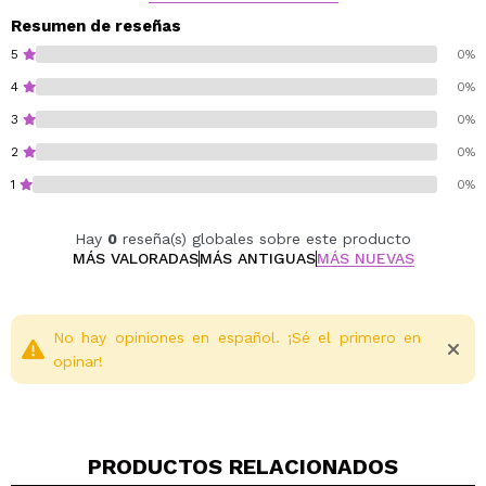
que las mantienen suaves, flexibles y cuidadas.
Resumen de reseñas
5
0%
Cruelty free.
4
0%
Vegan.
3
0%
Sin gluten.
Sin parabenos.
2
0%
Sin siliconas.
1
0%
Sin gluten.
Sin perfume.
Hay
0
reseña(s) globales sobre este producto
Sin talco.
MÁS VALORADAS
MÁS ANTIGUAS
MÁS NUEVAS
No hay opiniones en español. ¡Sé el primero en
opinar!
PRODUCTOS RELACIONADOS