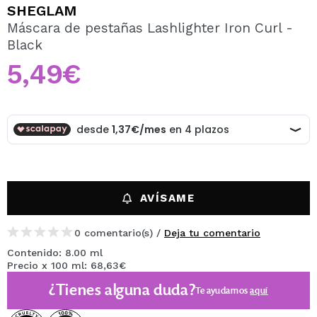
QUIERO REGISTRARME
SHEGLAM
Máscara de pestañas Lashlighter Iron Curl -
Al crear una cuenta en Maquillalia.com podrás realizar
Black
tus compras rápidamente, revisar el estado de tus
pedidos y consultar tus operaciones anteriores.
5,49€
CREAR CUENTA
AVÍSAME
0 comentario(s) /
Deja tu comentario
Contenido: 8.00 ml
Precio x 100 ml: 68,63€
¿Tienes alguna duda?
Te ayudamos
aquí