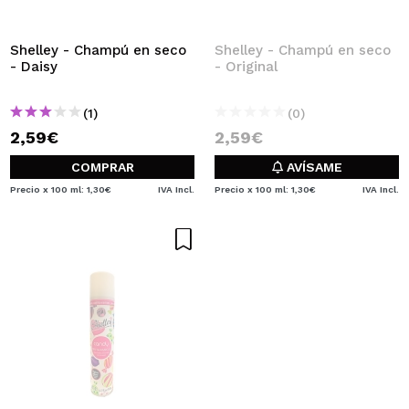
QUIERO REGISTRARME
Al crear una cuenta en Maquillalia.com podrás realizar
Shelley - Champú en seco
Shelley - Champú en seco
tus compras rápidamente, revisar el estado de tus
- Daisy
- Original
pedidos y consultar tus operaciones anteriores.
(1)
(0)
2,59€
2,59€
CREAR CUENTA
COMPRAR
AVÍSAME
Precio x 100 ml: 1,30€
IVA Incl.
Precio x 100 ml: 1,30€
IVA Incl.