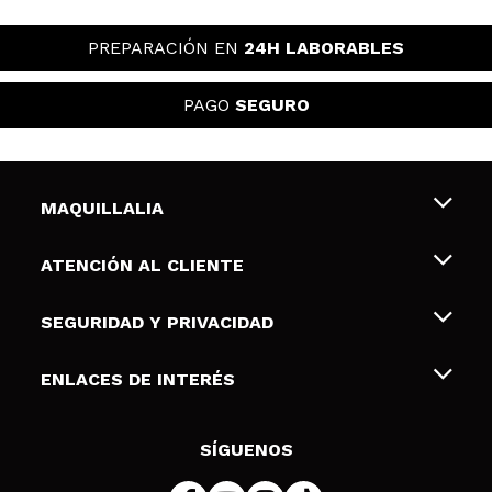
PREPARACIÓN EN
24H LABORABLES
PAGO
SEGURO
MAQUILLALIA
Sobre nosotros
ATENCIÓN AL CLIENTE
Empleo
Envíos y devoluciones
SEGURIDAD Y PRIVACIDAD
Tarjetas de Regalo
Desistimiento / Devoluciones
Terminos y condiciones de uso
ENLACES DE INTERÉS
Formas de pago
Pólitica de Privacidad
Contacto
Descuento Estudiantes
Política de cookies
SÍGUENOS
Resolución de litigios en línea (ODR)