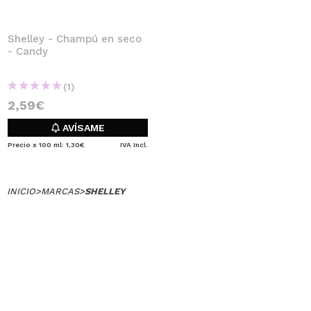
Shelley - Champú en seco
- Candy
(1)
2,59€
AVÍSAME
Precio x 100 ml: 1,30€
IVA Incl.
INICIO
>
MARCAS
>
SHELLEY