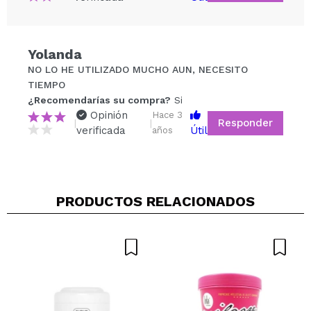
Compartir un vídeo o una foto
Yolanda
Tu vídeo podría ser el primero. Imagínatelo...
NO LO HE UTILIZADO MUCHO AUN, NECESITO
TIEMPO
¿Recomendarías su compra?
Si
¿Recomendarías su compra?
Si
No
Opinión
Hace 3
Responder
|
|
5/5
verificada
Útil
años
ENVIAR
PRODUCTOS RELACIONADOS