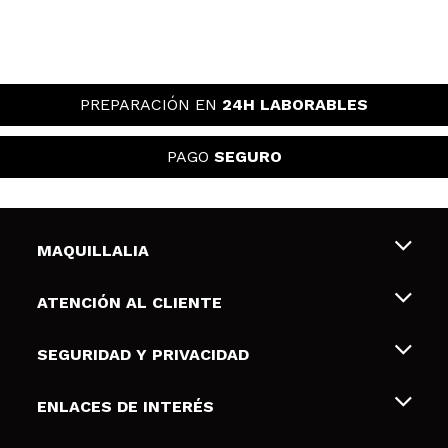
PREPARACIÓN EN
24H LABORABLES
PAGO
SEGURO
MAQUILLALIA
Sobre nosotros
ATENCIÓN AL CLIENTE
Empleo
Envíos y devoluciones
SEGURIDAD Y PRIVACIDAD
Tarjetas de Regalo
Desistimiento / Devoluciones
Terminos y condiciones de uso
ENLACES DE INTERÉS
Formas de pago
Pólitica de Privacidad
Contacto