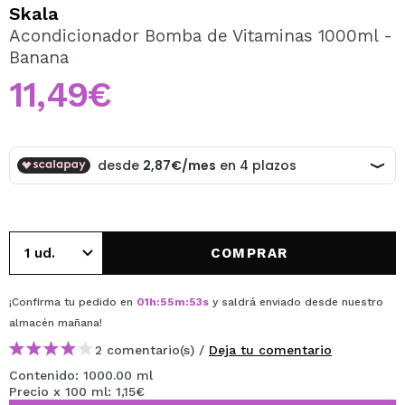
QUIERO REGISTRARME
Skala
Acondicionador Bomba de Vitaminas 1000ml -
Al crear una cuenta en Maquillalia.com podrás realizar
Banana
tus compras rápidamente, revisar el estado de tus
pedidos y consultar tus operaciones anteriores.
11,49€
CREAR CUENTA
COMPRAR
¡Confirma tu pedido en
01
h
:
55
m
:
52
s
y saldrá enviado desde nuestro
almacén
mañana
!
2 comentario(s) /
Deja tu comentario
Contenido: 1000.00 ml
Precio x 100 ml: 1,15€