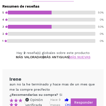
Resumen de reseñas
5
50%
4
0%
3
50%
2
0%
1
0%
Hay
2
reseña(s) globales sobre este producto
MÁS VALORADAS
MÁS ANTIGUAS
MÁS NUEVAS
Irene
aun no la he terminado y hace mas de un mes que
me la compre precfecto
¿Recomendarías su compra?
Si
Opinión
Hace 9
Responder
|
|
verificada
Útil
meses