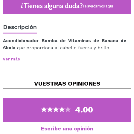
¿Tienes alguna duda?
Te ayudamos
aquí
Descripción
Acondicionador Bomba de Vitaminas de Banana de
Skala
que proporciona al cabello fuerza y brillo.
Un acondicionador vegano que ha sido formulado con
ver más
ingredientes ricos en nutrientes para conseguir un
cabello saludable y suave.
Además hidrata y revitaliza el cabello, estimula su
VUESTRAS
OPINIONES
crecimiento y previene la caída.
Enriquecido con Banana, aloe vera y aceite de ricino,
reparan y fortalecen el cabello, evitando su rotura.
Indicado para todo tipo de cabellos.
4.00
Vegan.
Escribe una opinión