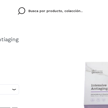
ntiaging
Cristina
Antonia
Ines
No tengo cuenta aqu
U IDIOMA
ez que
Buena experiencia
Muy bien
Spedizi
QUIER
ESPAÑOL
ENGLISH
eriencia
imballa
ajería.
elegan
colori sc
Al crear una cuenta en
rápidamente, revisar e
anteriores.