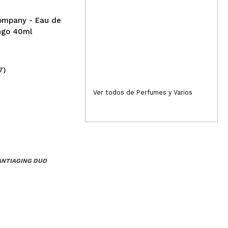
- V
ompany - Eau de
ngo 40ml
7)
(33)
2,49€
1,
Ver todos de Perfumes y Varios
 ANTIAGING DUO