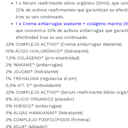
1 x Sérum reafirmante silicio orgánico (30ml), que co
22% de activos reafirmantes que garantizan su efecti
tras su uso continuado.
1 x
Crema antiarrugas wakame + colágeno marino
(5
que concentra 23% de activos antiarrugas que garant
efectividad tras su uso continuado.
23% COMPLEJO ACTIVO* (Crema antiarrugas Wakame)
10% ÁCIDO HIALURÓNICO* (hidratante)
7,5% COLÁGENO* (pro-elasticidad)
2% WAKAME* (antiarrugas)
2% JOJOBA* (hidratante)
1% TREHALOSA (regulariza el pH)
0,5% VIT. E* (antioxidante)
22% COMPLEJO ACTIVO* (Serum reafirmante Silicio orgán
6% SILICIO ORGANICO (alisador)
5% HIBISCO* (antiarrugas)
5% ALGAS HAWAIANAS* (hidratante)
3% COMPLEJO FOSFOLÍPIDOS (firmeza)
3% SOJA* (alisador)