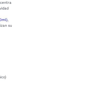
ncentra
vidad
0ml)
,
izan su
ico)