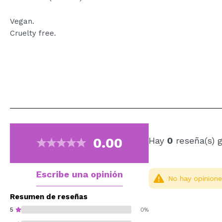
Vegan.
Cruelty free.
0.00
Hay
0
reseña(s) 
Escribe una opinión
No hay opinione
Resumen de reseñas
5
0%