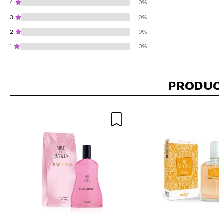
4
0%
3
0%
2
0%
1
0%
PRODUC
¿Recomendarías su 
ENVI