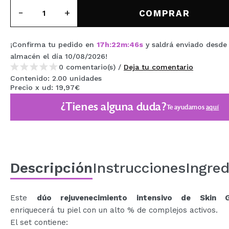
MAQUIFARMA
COMPRAR
KOREA ZONE
¡Confirma tu pedido en
17
h
:
22
m
:
45
s
y saldrá enviado desde
TRAVEL SIZE
almacén
el día 10/08/2026
!
0 comentario(s) /
Deja tu comentario
NATURE
Contenido: 2.00 unidades
Precio x ud: 19,97€
OFERTAS
¿Tienes alguna duda?
Te ayudamos
aquí
OUTLET
¡HAN VUELTO!
PRÓXIMAMENTE
Descripción
Instrucciones
Ingred
BLOG
Este
dúo rejuvenecimiento intensivo de Skin G
enriquecerá tu piel con un alto % de complejos activos.
El set contiene: