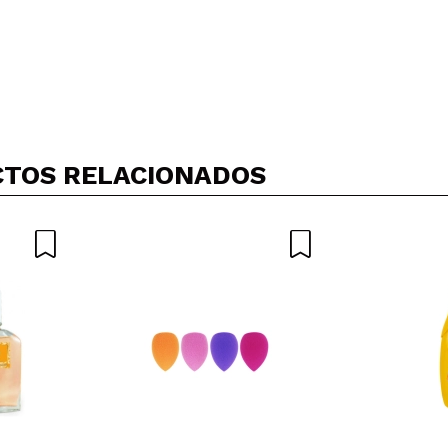
Compartir un vídeo o una foto
Tu vídeo podría ser el primero. Imagínatelo...
TOS RELACIONADOS
5/
compra?
Si
No
AR