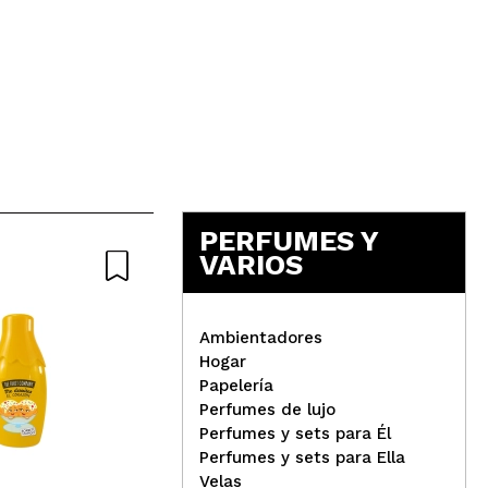
5
PERFUMES Y
VARIOS
Ambientadores
Hogar
Papelería
Technic Cosmetics - Kit
Perfumes de lujo
lápices de contorno e
Tec
Perfumes y sets para Él
iluminador en crema
Per
Perfumes y sets para Ella
Lab
Velas