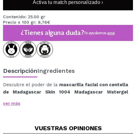
Activa tu match personalizado ›
Contenido: 25.00 gr
Precio x 100 gr: 8,76€
¿Tienes alguna duda?
Te ayudamos
aquí
Descripción
Ingredientes
Descubre el poder de la
mascarilla facial con centella
de Madagascar Skin 1004 Madagascar Watergel
Sheet Ampoule Mask
, una mascarilla facial diseñada
ver más
para proporcionar hidratación intensa, mejorar la
elasticidad y regenerar la piel.
Enriquecida con betaína y ácido hialurónico, esta
VUESTRAS
OPINIONES
fórmula combina ingredientes naturales para una
doble hidratación que deja la piel suave, flexible y