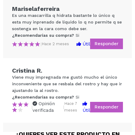
Mariselaferreira
Vegan.
Es una mascarrilla q hidrata bastante lo único q
Cruelty free.
esta muy inprenado de líquido lo q no permite q se
sostenga en la cara como debe ser.
¿Recomendarías su compra?
Si
Responder
Útil
|
Hace 2 meses
Compartir un vídeo o una foto
Cristina R.
Tu vídeo podría ser el primero. Imagínatelo...
Viene muy impregnada me gustó mucho el único
inconveniente que se resbala del rostro y hay que ir
ajustando la al rostro.
¿Recomendarías su compra?
Si
No
¿Recomendarías su compra?
Si
5/5
Opinión
Hace 7
Responder
|
|
verificada
Útil
meses
ENVIAR
¿QUIERES VER ESTE PRODUCTO EN