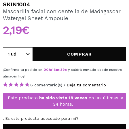
QUIERO REGISTRARME
SKIN1004
Mascarilla facial con centella de Madagascar
Al crear una cuenta en Maquillalia.com podrás realizar
Watergel Sheet Ampoule
tus compras rápidamente, revisar el estado de tus
pedidos y consultar tus operaciones anteriores.
2,19€
CREAR CUENTA
COMPRAR
¡Confirma tu pedido en
00
h
:
16
m
:
39
s
y saldrá enviado desde nuestro
almacén
hoy
!
6 comentario(s) /
Deja tu comentario
Este producto
ha sido visto 19 veces
en las últimas
24 horas.
¿Es este producto adecuado para mí?