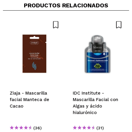
deja una piel preciosa.
PRODUCTOS RELACIONADOS
¿Recomendarías su compra?
Si
Opinión
Hace 1
Responder
|
|
verificada
Útil
año
marta
hidrata muy bien la piel y es ligera
¿Recomendarías su compra?
Si
Opinión
Hace 1
Responder
|
|
verificada
Útil
año
Ziaja - Mascarilla
IDC Institute -
facial Manteca de
Mascarilla Facial con
Cacao
Algas y ácido
hialurónico
(36)
(31)