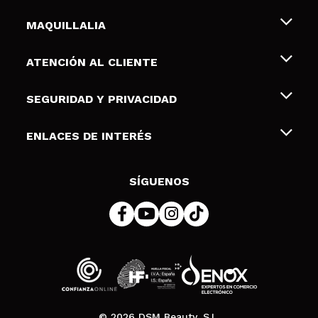
MAQUILLALIA
Sobre nosotros
ATENCIÓN AL CLIENTE
Empleo
Envíos y devoluciones
SEGURIDAD Y PRIVACIDAD
Tarjetas de Regalo
Desistimiento / Devoluciones
Terminos y condiciones de uso
ENLACES DE INTERÉS
Formas de pago
Pólitica de Privacidad
Contacto
Descuento Estudiantes
Política de cookies
SÍGUENOS
Resolución de litigios en línea (ODR)
© 2026 DSM Beauty, S.L.