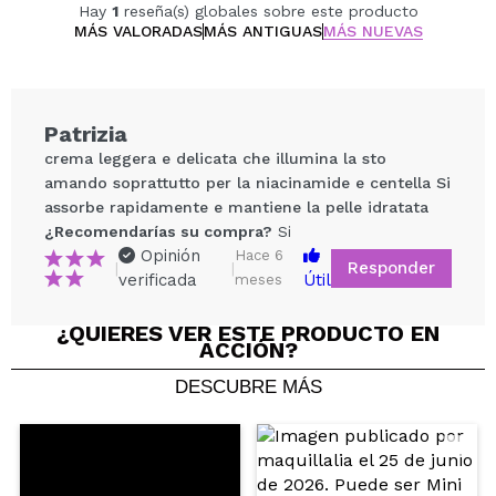
Hay
1
reseña(s) globales sobre este producto
Vegan.
MÁS VALORADAS
MÁS ANTIGUAS
MÁS NUEVAS
Cruelty free.
Patrizia
crema leggera e delicata che illumina la sto
amando soprattutto per la niacinamide e centella Si
assorbe rapidamente e mantiene la pelle idratata
¿Recomendarías su compra?
Si
Opinión
Hace 6
Responder
|
|
verificada
Útil
meses
¿QUIERES VER ESTE PRODUCTO EN
Compartir un vídeo o una foto
ACCIÓN?
Tu vídeo podría ser el primero. Imagínatelo...
DESCUBRE MÁS
¿Recomendarías su compra?
Si
No
5/5