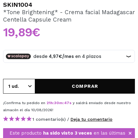
QUIERO REGISTRARME
SKIN1004
*Tone Brightening* - Crema facial Madagascar
Al crear una cuenta en Maquillalia.com podrás realizar
Centella Capsule Cream
tus compras rápidamente, revisar el estado de tus
pedidos y consultar tus operaciones anteriores.
19,89€
CREAR CUENTA
COMPRAR
¡Confirma tu pedido en
21
h
:
30
m
:
47
s
y saldrá enviado desde nuestro
almacén
el día 10/08/2026
!
1 comentario(s) /
Deja tu comentario
Este producto
ha sido visto 3 veces
en las últimas