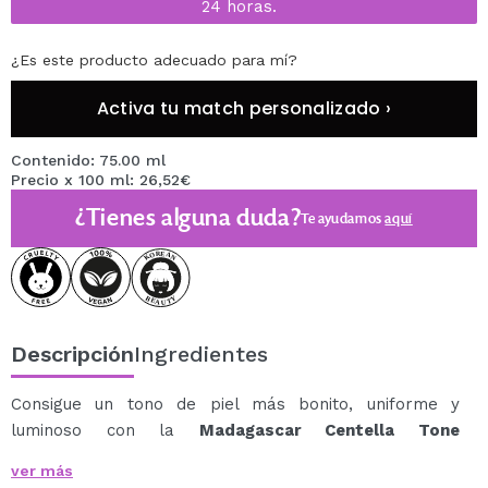
24 horas.
¿Es este producto adecuado para mí?
Activa tu match personalizado ›
Contenido: 75.00 ml
Precio x 100 ml: 26,52€
¿Tienes alguna duda?
Te ayudamos
aquí
Descripción
Ingredientes
Consigue un tono de piel más bonito, uniforme y
luminoso con la
Madagascar Centella Tone
Brightening Capsule Cream de SKIN1004
.
ver más
Esta crema facial hidratante, equilibrante y