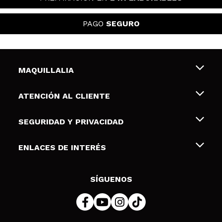
PAGO
SEGURO
MAQUILLALIA
Sobre nosotros
ATENCIÓN AL CLIENTE
Empleo
Envíos y devoluciones
SEGURIDAD Y PRIVACIDAD
Tarjetas de Regalo
Desistimiento / Devoluciones
Terminos y condiciones de uso
ENLACES DE INTERÉS
Formas de pago
Pólitica de Privacidad
Contacto
Descuento Estudiantes
Política de cookies
SÍGUENOS
Resolución de litigios en línea (ODR)