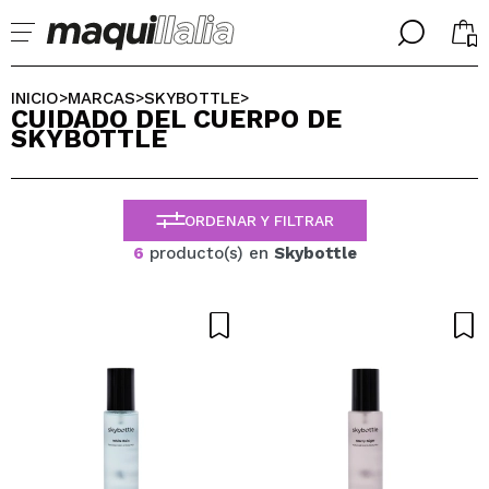
╳
╳
SELECCIONA TU IDIOMA
INICIO
MARCAS
SKYBOTTLE
>
>
>
CUIDADO DEL CUERPO DE
Ya soy #maquilover, tengo cuenta
SKYBOTTLE
BIENVENIDX!
ESPAÑOL
ENGLISH
FRANCES
ORDENAR Y FILTRAR
ALEMAN
ITALIANO
6
producto(s) en
Skybottle
PORTUGUESE
¿Olvidaste la contraseña?
No tengo cuenta aquí