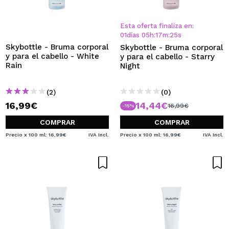
QUIERO REGISTRARME
Al crear una cuenta en Maquillalia.com podrás realizar
Esta oferta finaliza en:
tus compras rápidamente, revisar el estado de tus
01
días
05
h
:
17
m
:
25
s
pedidos y consultar tus operaciones anteriores.
Skybottle - Bruma corporal
Skybottle - Bruma corporal
y para el cabello - White
y para el cabello - Starry
Rain
Night
CREAR CUENTA
(2)
(0)
16,99€
14,44€
16,99€
-15%
COMPRAR
COMPRAR
Precio x 100 ml: 16,99€
IVA Incl.
Precio x 100 ml: 16,99€
IVA Incl.