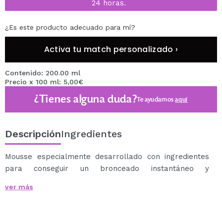
24 horas.
¿Es este producto adecuado para mí?
Activa tu match personalizado ›
Contenido: 200.00 ml
Precio x 100 ml: 5,00€
¿Tienes alguna duda?
Te ayudamos
aquí
Descripción
Ingredientes
Mousse especialmente desarrollado con ingredientes
para conseguir un bronceado instantáneo y
natural como un profesional.
ver más
Es hidratante ya que contiene leche de oliva y vitamina
E.
Modo de empleo: Exfoliar la piel y