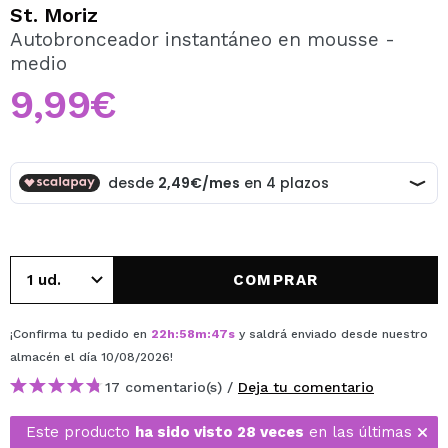
QUIERO REGISTRARME
St. Moriz
Autobronceador instantáneo en mousse -
Al crear una cuenta en Maquillalia.com podrás realizar
medio
tus compras rápidamente, revisar el estado de tus
pedidos y consultar tus operaciones anteriores.
9,99€
CREAR CUENTA
COMPRAR
¡Confirma tu pedido en
22
h
:
58
m
:
47
s
y saldrá enviado desde nuestro
almacén
el día 10/08/2026
!
17 comentario(s) /
Deja tu comentario
Este producto
ha sido visto 28 veces
en las últimas