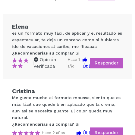
Elena
es un formato muy fácil de aplicar y el resultado es
espectacular, te deja un moreno como si hubieras
ido de vacaciones al caribe, me flipaaaa
¿Recomendarías su compra?
Si
Opinión
Hace 1
Responder
|
|
verificada
Útil
año
Compartir un vídeo o una foto
Cristina
Tu vídeo podría ser el primero. Imagínatelo...
Me gusta mucho el formato mousse, siento que es
más fácil que quede bien aplicado que la crema,
¿Recomendarías su compra?
Si
No
aún así se necesita guante. El color queda muy
5/5
natural.
¿Recomendarías su compra?
Si
ENVIAR
Responder
Útil
|
Hace 2 años