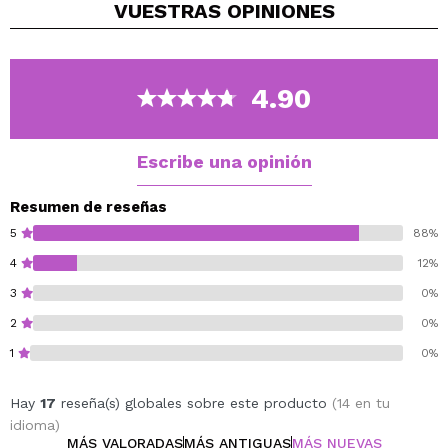
VUESTRAS
OPINIONES
aplicar uniformemente por el cuerpo. Dejar secar y
esperar 4-6 horas antes de ir a la ducha. Es
recomendable usar guantes o un aplicador.
4.90
Escribe una opinión
Resumen de reseñas
5
88%
4
12%
3
0%
2
0%
1
0%
Hay
17
reseña(s) globales sobre este producto
(14 en tu
idioma)
MÁS VALORADAS
MÁS ANTIGUAS
MÁS NUEVAS