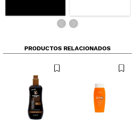
Maria
Muy bien,a la proxima pillo el dark directamente
¿Recomendarías su compra?
Si
Opinión
Hace 3
Responder
|
|
verificada
Útil
años
PRODUCTOS RELACIONADOS
Allende
Me gusta bastante. En mi piel de invierno se notaba
muchísimo el moreno, Ahora después del verano
necesito dos capas para que se note, pero sobre
todo me lo compré para cuando estoy muy pálida.
A veces me quedan parches al aplicarlo, pero al
aclararlo se suelen ir, creo que es bastante
begginer friendly. No le doy cinco estrellas porque
es verdad que con el sudor dura menos días, y si te
bañas en el mar se te va en dos.
¿Recomendarías su compra?
Si