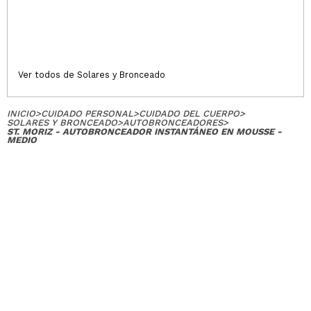
Andrea
Viene mucha cantidad y es en formato mousse,
fácil de aplicar porque ves por donde lo has ido
aplicando.
Ver todos de Solares y Bronceado
¿Recomendarías su compra?
Si
Responder
Útil
|
Hace 6 años
INICIO
>
CUIDADO PERSONAL
>
CUIDADO DEL CUERPO
>
SOLARES Y BRONCEADO
>
AUTOBRONCEADORES
>
ST. MORIZ - AUTOBRONCEADOR INSTANTÁNEO EN MOUSSE -
MEDIO
ANA MARIA
Lo uso cara verano. Hay que exfoliar la piel primero.
Una vez exfoliada queda muy bien.
¿Recomendarías su compra?
Si
Responder
Útil
|
Hace 6 años
Eva
Encantada con mi bronceador, soy muy blanquita y