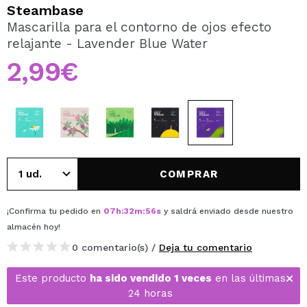
QUIERO REGISTRARME
Steambase
Mascarilla para el contorno de ojos efecto
Al crear una cuenta en Maquillalia.com podrás realizar
relajante - Lavender Blue Water
tus compras rápidamente, revisar el estado de tus
pedidos y consultar tus operaciones anteriores.
2,99€
CREAR CUENTA
COMPRAR
¡Confirma tu pedido en
07
h
:
32
m
:
55
s
y saldrá enviado desde nuestro
almacén
hoy
!
0 comentario(s) /
Deja tu comentario
Este producto
ha sido vendido 1 veces
en las últimas
24 horas