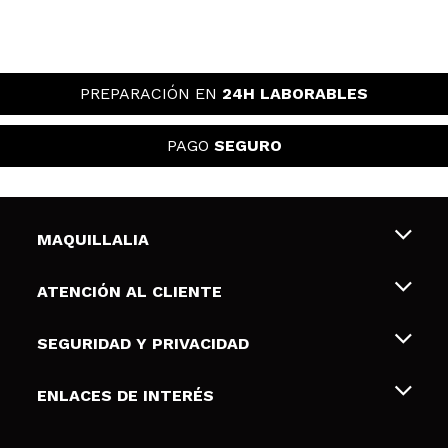
PREPARACIÓN EN
24H LABORABLES
PAGO
SEGURO
MAQUILLALIA
Sobre nosotros
ATENCIÓN AL CLIENTE
Empleo
Envíos y devoluciones
SEGURIDAD Y PRIVACIDAD
Tarjetas de Regalo
Desistimiento / Devoluciones
Terminos y condiciones de uso
ENLACES DE INTERÉS
Formas de pago
Pólitica de Privacidad
Contacto
Descuento Estudiantes
Política de cookies