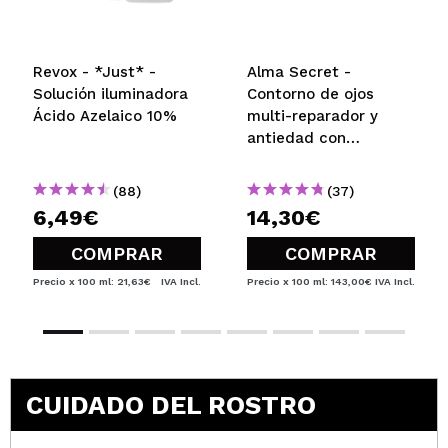
ENVIAR
Revox - *Just* -
Alma Secret -
Solución iluminadora
Contorno de ojos
Ácido Azelaico 10%
multi-reparador y
antiedad con
aguacate
(88)
(37)
6,49€
14,30€
COMPRAR
COMPRAR
Precio x 100 ml: 21,63€
IVA Incl.
Precio x 100 ml: 143,00€
IVA Incl.
CUIDADO DEL ROSTRO