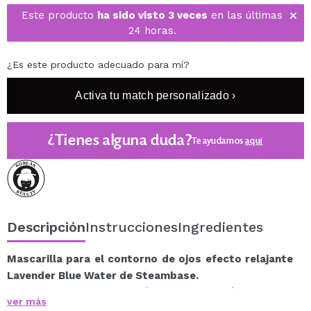
Este producto
ha sido visto 3 veces
en las últimas
24 horas.
¿Es este producto adecuado para mí?
Activa tu match personalizado ›
¿Tienes alguna duda?
Te ayudamos
aquí
Descripción
Instrucciones
Ingredientes
Mascarilla para el contorno de ojos efecto relajante
Lavender Blue Water de Steambase.
Cuando llega el final del día y tus ojos están agotados
ver más
de mirar pantallas o leer, el Daily Eyemask Lavender