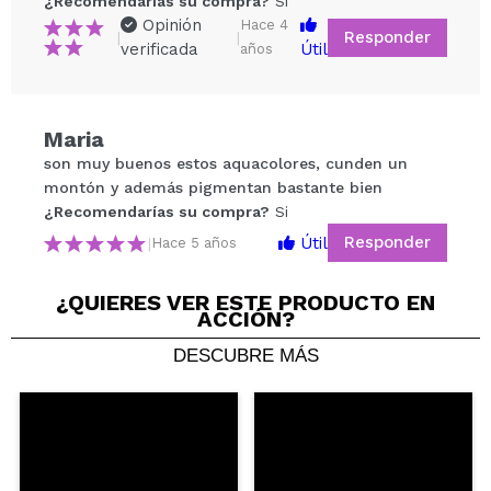
¿Recomendarías su compra?
Si
Opinión
Hace 4
Responder
|
|
verificada
Útil
años
Compartir un vídeo o una foto
Maria
Tu vídeo podría ser el primero. Imagínatelo...
son muy buenos estos aquacolores, cunden un
montón y además pigmentan bastante bien
¿Recomendarías su compra?
Si
No
¿Recomendarías su compra?
Si
5/5
Responder
Útil
|
Hace 5 años
ENVIAR
¿QUIERES VER ESTE PRODUCTO EN
ACCIÓN?
DESCUBRE MÁS