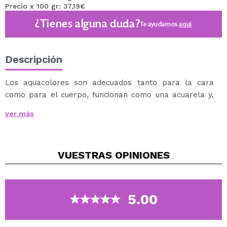
Precio x 100 gr: 37,19€
¿Tienes alguna duda?
Te ayudamos
aquí
Descripción
Los aquacolores son adecuados tanto para la cara
como para el cuerpo, funcionan como una acuarela y,
por lo tanto, pueden ser utilizados tanto por
ver más
profesionales como por principiantes.
Se puede aplicar con una esponja o pincel húmedo.
Se puede eliminar fácilmente con agua y jabón.
VUESTRAS
OPINIONES
Disponible en una amplia variedad de tonos.
5.00