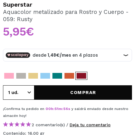
QUIERO REGISTRARME
Superstar
Aquacolor metalizado para Rostro y Cuerpo -
Al crear una cuenta en Maquillalia.com podrás realizar
059: Rusty
tus compras rápidamente, revisar el estado de tus
pedidos y consultar tus operaciones anteriores.
5,95€
CREAR CUENTA
COMPRAR
¡Confirma tu pedido en
00
h
:
51
m
:
56
s
y saldrá enviado desde nuestro
almacén
hoy
!
2 comentario(s) /
Deja tu comentario
Contenido: 16.00 gr