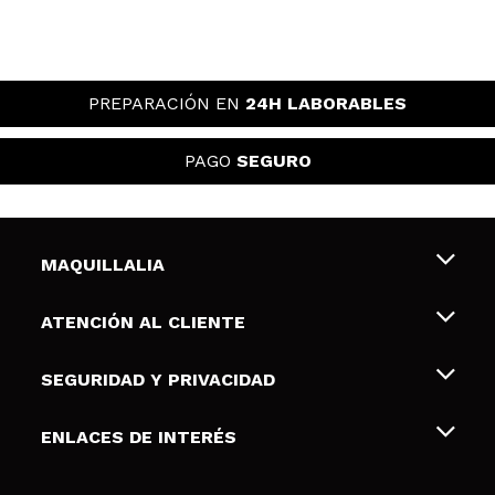
PREPARACIÓN EN
24H LABORABLES
PAGO
SEGURO
MAQUILLALIA
Sobre nosotros
ATENCIÓN AL CLIENTE
Empleo
Envíos y devoluciones
SEGURIDAD Y PRIVACIDAD
Tarjetas de Regalo
Desistimiento / Devoluciones
Terminos y condiciones de uso
ENLACES DE INTERÉS
Formas de pago
Pólitica de Privacidad
Contacto
Descuento Estudiantes
Política de cookies