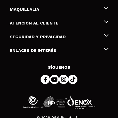
MAQUILLALIA
Sobre nosotros
ATENCIÓN AL CLIENTE
Empleo
Envíos y devoluciones
SEGURIDAD Y PRIVACIDAD
Tarjetas de Regalo
Desistimiento / Devoluciones
Terminos y condiciones de uso
ENLACES DE INTERÉS
Formas de pago
Pólitica de Privacidad
Contacto
Descuento Estudiantes
Política de cookies
SÍGUENOS
Resolución de litigios en línea (ODR)
© 2026 DSM Beauty, S.L.