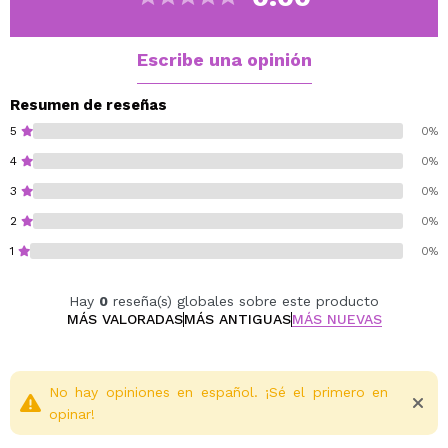
Escribe una opinión
Resumen de reseñas
5
0%
4
0%
3
0%
2
0%
1
0%
Hay
0
reseña(s) globales sobre este producto
MÁS VALORADAS
MÁS ANTIGUAS
MÁS NUEVAS
No hay opiniones en español. ¡Sé el primero en
opinar!