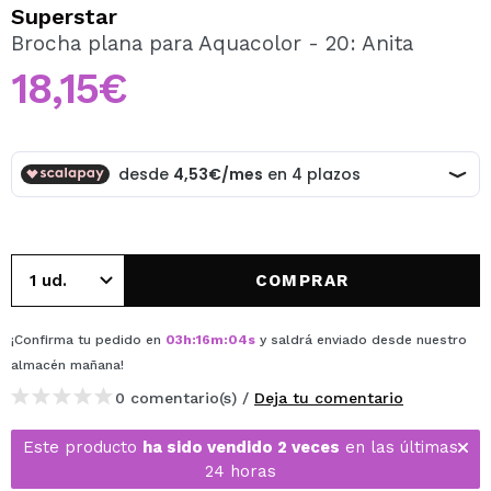
QUIERO REGISTRARME
Superstar
Brocha plana para Aquacolor - 20: Anita
Al crear una cuenta en Maquillalia.com podrás realizar
tus compras rápidamente, revisar el estado de tus
18,15€
pedidos y consultar tus operaciones anteriores.
CREAR CUENTA
COMPRAR
¡Confirma tu pedido en
03
h
:
16
m
:
04
s
y saldrá enviado desde nuestro
almacén
mañana
!
0 comentario(s) /
Deja tu comentario
Este producto
ha sido vendido 2 veces
en las últimas
24 horas