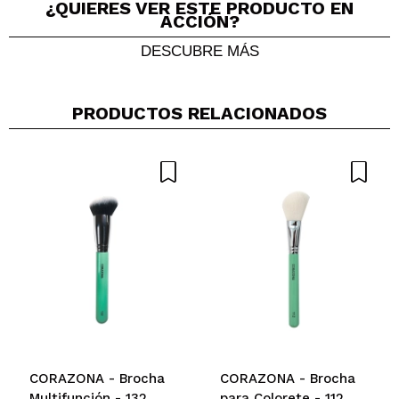
¿QUIERES VER ESTE PRODUCTO EN
ACCIÓN?
DESCUBRE MÁS
PRODUCTOS RELACIONADOS
Compartir un vídeo o una foto
Tu vídeo podría ser el primero. Imagínatelo...
¿Recomendarías su compra?
Si
No
5/5
ENVIAR
CORAZONA - Brocha
CORAZONA - Brocha
Multifunción - 132
para Colorete - 112