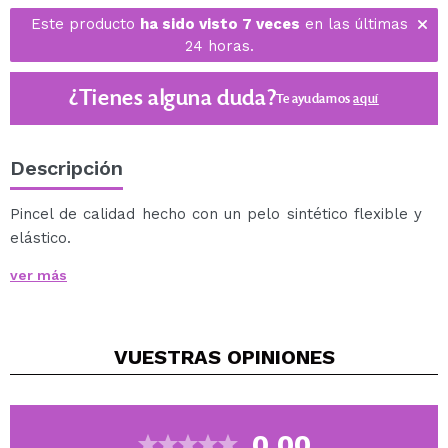
Este producto
ha sido visto 7 veces
en las últimas
24 horas.
¿Tienes alguna duda?
Te ayudamos
aquí
Descripción
Pincel de calidad hecho con un pelo sintético flexible y
elástico.
Especialmente recomendado conseguir un acabado
ver más
profesional, perfecto para crear maquillajes fantasía
con aquacolores.
Pelo sintético.
VUESTRAS
OPINIONES
Fácil de limpiar.
0.00