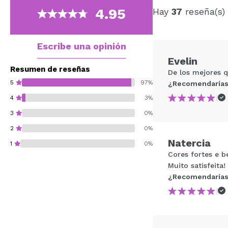
4.95
Hay
37
reseña(s)
Escribe una opinión
Evelin
Resumen de reseñas
De los mejores qu
5
97%
¿Recomendarías
|
4
3%
3
0%
2
0%
Natercia
1
0%
Cores fortes e 
Muito satisfeita!
¿Recomendarías
|
¿Recomendarías su 
ENVI