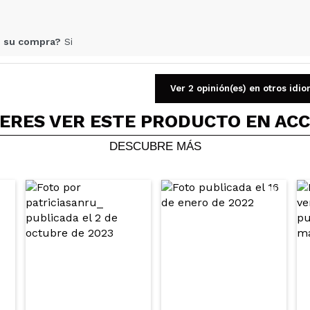
 su compra?
Si
Opinión verificada
|
Hace 3 años
Ver 2 opinión(es) en otros idi
ERES VER ESTE PRODUCTO EN AC
ompras
DESCUBRE MÁS
 su compra?
Si
Opinión verificada
|
Hace 3 años
ndreea
 marca es superstar?
ecomendarías su compra?
Si
|
Hace 1 mes