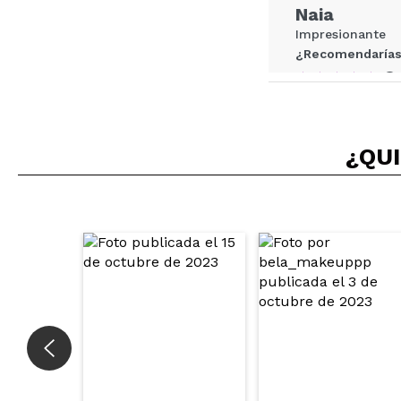
Naia
Impresionante
¿Recomendarías
|
¿QUI
Valeria
De la mejores c
¿Recomendarías
|
A
La
¿R