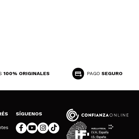
Responder
Útil
S
100% ORIGINALES
PAGO
SEGURO
Responder
Útil
RÉS
SÍGUENOS
ntes
Responder
Útil