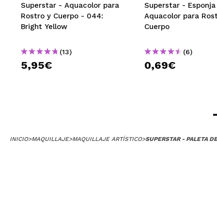
Superstar - Aquacolor para
Superstar - Esponja
Rostro y Cuerpo - 044:
Aquacolor para Rost
Bright Yellow
Cuerpo
Andrea
(13)
(6)
Perfecta para maq
¿Recomendarías
5,95€
0,69€
|
Cristina
Increíbles. Pigm
INICIO
>
MAQUILLAJE
>
MAQUILLAJE ARTÍSTICO
>
SUPERSTAR - PALETA D
caliente de la d
botes grandes, 
Por cierto, esta
pedido fue rápi
¿Recomendarías
|