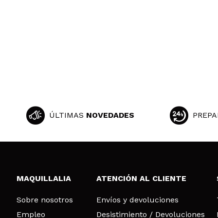
Celia
Son hipoalergen
¿Recomendarías
|
Ha
Lurdes
I Love It
ÚLTIMAS
NOVEDADES
PREPA
¿Recomendarías
|
MAQUILLALIA
ATENCIÓN AL CLIENTE
Patricia
Los colores pigme
Sobre nosotros
Envíos y devoluciones
¿Recomendarías
Empleo
Desistimiento / Devoluciones
|