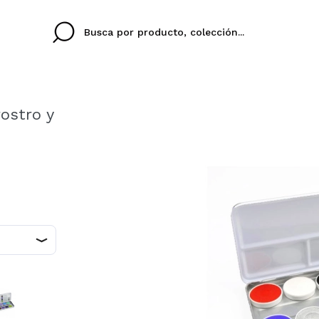
ostro y
Cristina
Antonia
Ines
No tengo cuenta aqu
U IDIOMA
ez que
Buena experiencia
Muy bien
Spedizi
QUIER
ESPAÑOL
ENGLISH
eriencia
imballa
ajería.
elegan
colori sc
Al crear una cuenta en
rápidamente, revisar e
anteriores.