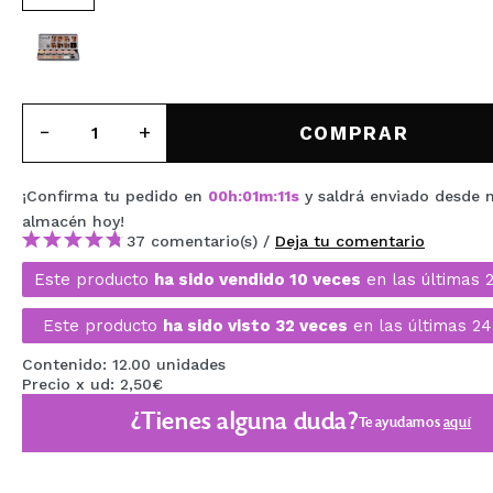
MAQUIFARMA
KOREA ZONE
TRAVEL SIZE
COMPRAR
NATURE
¡Confirma tu pedido en
00
h
:
01
m
:
10
s
y saldrá enviado desde 
almacén
hoy
!
OFERTAS
37 comentario(s) /
Deja tu comentario
OUTLET
Este producto
ha sido vendido 10 veces
en las últimas 
¡HAN VUELTO!
Este producto
ha sido visto 32 veces
en las últimas 24
PRÓXIMAMENTE
Contenido: 12.00 unidades
Precio x ud: 2,50€
BLOG
¿Tienes alguna duda?
Te ayudamos
aquí