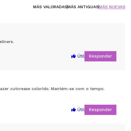
MÁS VALORADAS
MÁS ANTIGUAS
MÁS NUEVAS
liners.
Responder
Útil
azer cutcrease colorido. Mantém-se com o tempo.
Responder
Útil
5