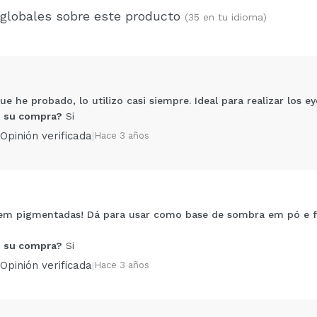
 globales sobre este producto
(35 en tu idioma)
e he probado, lo utilizo casi siempre. Ideal para realizar los eye
 su compra?
Si
Opinión verificada
|
Hace 3 años
bem pigmentadas! Dá para usar como base de sombra em pó e f
Compartir un vídeo o una foto
Tu vídeo podría ser el primero. Imagínatelo...
 su compra?
Si
Opinión verificada
|
Hace 3 años
5/
compra?
Si
No
AR