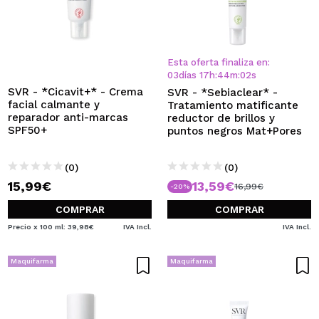
Esta oferta finaliza en:
03
días
17
h
:
44
m
:
01
s
SVR - *Cicavit+* - Crema
SVR - *Sebiaclear* -
facial calmante y
Tratamiento matificante
reparador anti-marcas
reductor de brillos y
SPF50+
puntos negros Mat+Pores
(0)
(0)
15,99€
13,59€
16,99€
-20%
COMPRAR
COMPRAR
Precio x 100 ml: 39,98€
IVA Incl.
IVA Incl.
Maquifarma
Maquifarma