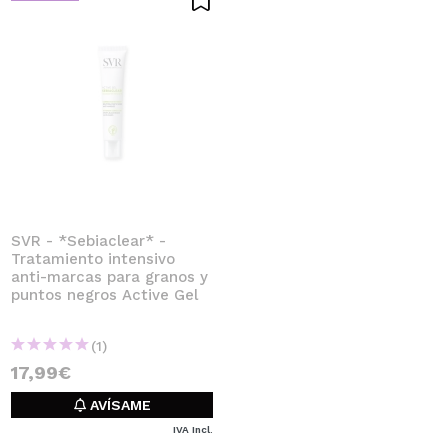
SVR - *Sebiaclear* -
Tratamiento intensivo
anti-marcas para granos y
puntos negros Active Gel
(1)
17,99€
AVÍSAME
IVA Incl.