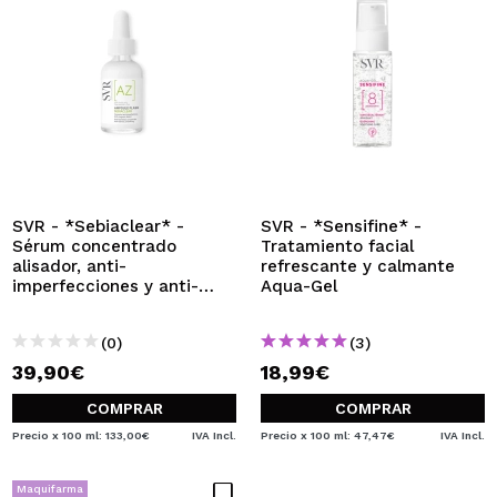
SVR - *Sebiaclear* -
SVR - *Sensifine* -
Sérum concentrado
Tratamiento facial
alisador, anti-
refrescante y calmante
imperfecciones y anti-
Aqua-Gel
rojeces Ampoule Flash
(0)
(3)
39,90€
18,99€
COMPRAR
COMPRAR
Precio x 100 ml: 133,00€
IVA Incl.
Precio x 100 ml: 47,47€
IVA Incl.
Maquifarma