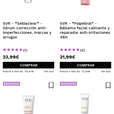
QUIERO REGISTRARME
Al crear una cuenta en Maquillalia.com podrás realizar
tus compras rápidamente, revisar el estado de tus
pedidos y consultar tus operaciones anteriores.
SVR - *Sebiaclear* -
SVR - *Palpebral* -
Sérum corrección anti-
Bálsamo facial calmante y
imperfecciones, marcas y
reparador anti-irritaciones
arrugas
48H
CREAR CUENTA
(1)
(2)
23,99€
21,99€
COMPRAR
COMPRAR
Precio x 100 ml: 79,97€
IVA Incl.
Precio x 100 ml: 73,30€
IVA Incl.
Maquifarma
Maquifarma