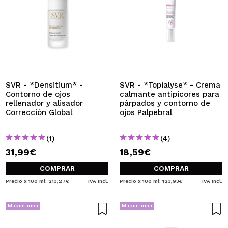
SVR - *Densitium* -
SVR - *Topialyse* - Crema
Contorno de ojos
calmante antipicores para
rellenador y alisador
párpados y contorno de
Corrección Global
ojos Palpebral
(1)
(4)
31,99€
18,59€
COMPRAR
COMPRAR
Precio x 100 ml: 213,27€
IVA Incl.
Precio x 100 ml: 123,93€
IVA Incl.
Maquifarma
Maquifarma