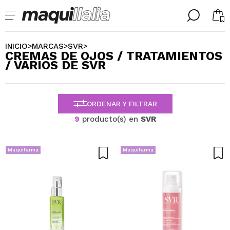
╳
╳
SELECCIONA TU IDIOMA
INICIO
MARCAS
SVR
>
>
>
CREMAS DE OJOS / TRATAMIENTOS
Ya soy #maquilover, tengo cuenta
/ VARIOS DE SVR
BIENVENIDX!
ESPAÑOL
ENGLISH
FRANCES
ORDENAR Y FILTRAR
ALEMAN
ITALIANO
9
producto(s) en
SVR
PORTUGUESE
¿Olvidaste la contraseña?
Maquifarma
Maquifarma
No tengo cuenta aquí