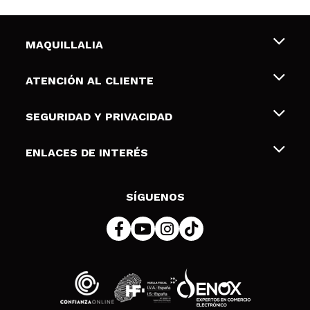
MAQUILLALIA
Sobre nosotros
ATENCIÓN AL CLIENTE
Empleo
Envíos y devoluciones
SEGURIDAD Y PRIVACIDAD
Tarjetas de Regalo
Desistimiento / Devoluciones
Terminos y condiciones de uso
ENLACES DE INTERÉS
Formas de pago
Pólitica de Privacidad
Contacto
Descuento Estudiantes
Política de cookies
SÍGUENOS
Resolución de litigios en línea (ODR)