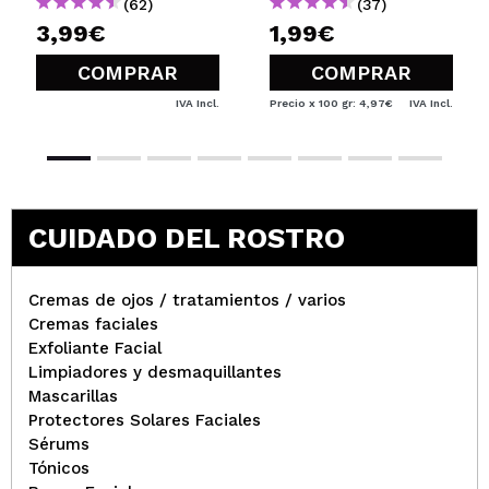
(62)
(37)
3,99€
1,99€
COMPRAR
COMPRAR
IVA Incl.
Precio x 100 gr: 4,97€
IVA Incl.
CUIDADO DEL ROSTRO
Cremas de ojos / tratamientos / varios
Cremas faciales
Exfoliante Facial
Limpiadores y desmaquillantes
Mascarillas
Protectores Solares Faciales
Sérums
Tónicos