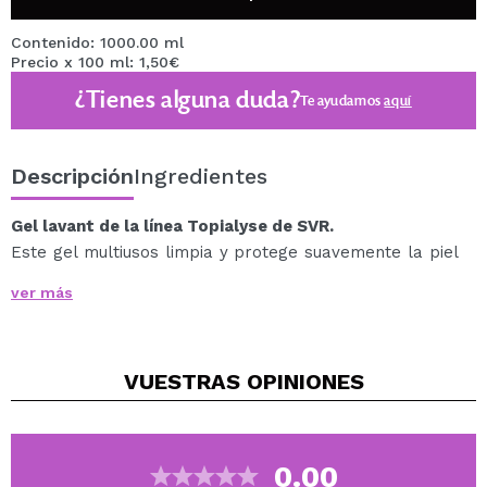
Contenido: 1000.00 ml
Precio x 100 ml: 1,50€
¿Tienes alguna duda?
Te ayudamos
aquí
Descripción
Ingredientes
Gel lavant de la línea Topialyse de SVR.
Este gel multiusos limpia y protege suavemente la piel
sensible y seca de toda la familia de la cabeza a los
ver más
pies.
Limpia suavemente y protege la piel frente la
sequedad, gracias a su fórmula calmante e hidratante
VUESTRAS
OPINIONES
24H reduce el picor y calma la piel para un confort
inmediato y duradero.
Gracias a su complejo limpiador ultrasuave sin
jabón, este gel restaura y protege la barrera cutánea:
0.00