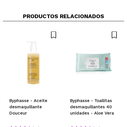
PRODUCTOS RELACIONADOS
Compartir un vídeo o una foto
Tu vídeo podría ser el primero. Imagínatelo...
¿Recomendarías su compra?
Si
No
5/5
ENVIAR
Byphasse - Aceite
Byphasse - Toallitas
desmaquillante
desmaquillantes 40
Douceur
unidades - Aloe Vera