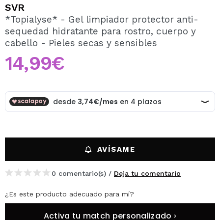
QUIERO REGISTRARME
SVR
*Topialyse* - Gel limpiador protector anti-
Al crear una cuenta en Maquillalia.com podrás realizar
sequedad hidratante para rostro, cuerpo y
tus compras rápidamente, revisar el estado de tus
pedidos y consultar tus operaciones anteriores.
cabello - Pieles secas y sensibles
14,99€
CREAR CUENTA
AVÍSAME
0 comentario(s) /
Deja tu comentario
¿Es este producto adecuado para mí?
Activa tu match personalizado ›