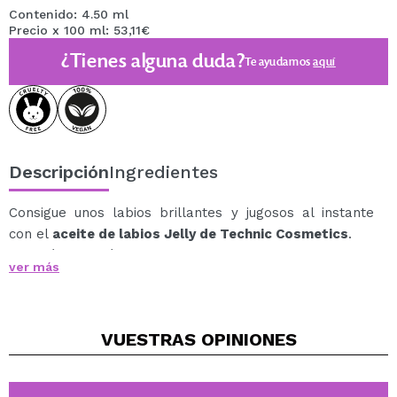
Contenido: 4.50 ml
Precio x 100 ml: 53,11€
¿Tienes alguna duda?
Te ayudamos
aquí
Descripción
Ingredientes
Consigue unos labios brillantes y jugosos al instante
con el
aceite de labios Jelly de Technic Cosmetics
.
Esta fórmula híbrida de aceite de labios y brillo labial
ver más
añade un toque de brillo a tus labios sin sensación
pesada ni pegajosa.
Cada color súper translúcido viene con un irresistible
VUESTRAS
OPINIONES
aroma afrutado: elige entre Berry Blast, Peach Fizz,
Strawberry Split o Clear Mint.
Ingredientes Clave: