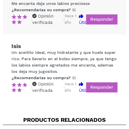
Me encanta deja unos labios preciosos
¿Recomendarías su compra?
Si
Opinión
Hace 1
Responder
|
|
verificada
Útil
año
Isis
Compartir un vídeo o una foto
Un aceitito ideal, muy hidratante y que huele super
Tu vídeo podría ser el primero. Imagínatelo...
rico. Para llevarlo en el bolso siempre, ya que tengo
los labios siempre agretados me encanta, ademas
los deja muy jugositos.
¿Recomendarías su compra?
Si
No
¿Recomendarías su compra?
Si
5/5
Opinión
Hace 1
Responder
|
|
verificada
Útil
año
ENVIAR
PRODUCTOS RELACIONADOS