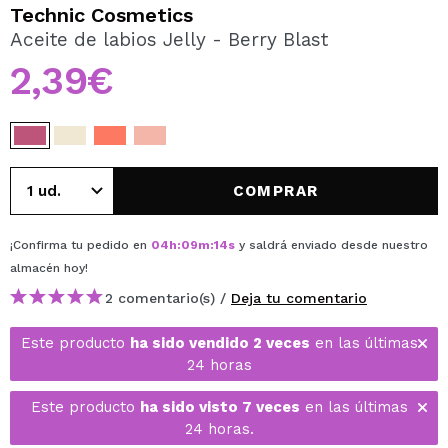
QUIERO REGISTRARME
Technic Cosmetics
Aceite de labios Jelly - Berry Blast
Al crear una cuenta en Maquillalia.com podrás realizar
tus compras rápidamente, revisar el estado de tus
2,39€
pedidos y consultar tus operaciones anteriores.
CREAR CUENTA
COMPRAR
¡Confirma tu pedido en
04
h
:
09
m
:
14
s
y saldrá enviado desde nuestro
almacén
hoy
!
2 comentario(s) /
Deja tu comentario
Este producto
ha sido vendido 2 veces
en las últimas
24 horas
Este producto
ha sido visto 7 veces
en las últimas
24 horas.