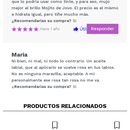
que lo podría usar como tinte, y para eso, mujo
mejor el brillo Mojito de Jovo. El precio es el mismo
e hidrata igual, pero tiñe mucho más.
¿Recomendarías su compra?
Si
Compartir un vídeo o una foto
Responder
Útil
|
Hace 1 año
Tu vídeo podría ser el primero. Imagínatelo...
¿Recomendarías su compra?
Si
No
Maria
5/5
Ni bien, ni mal, ni todo lo contrario. Un aceite
labial, que al aplicarlo se vuelve rosa en tus labios.
ENVIAR
No es ninguna maravilla, aceptable. A mi
personalmente ese rosa tan rosa no me va.
¿Recomendarías su compra?
Si
Opinión
Hace 2
Responder
|
|
verificada
Útil
años
PRODUCTOS RELACIONADOS
Sonia
El color que queda está muy guay!!!