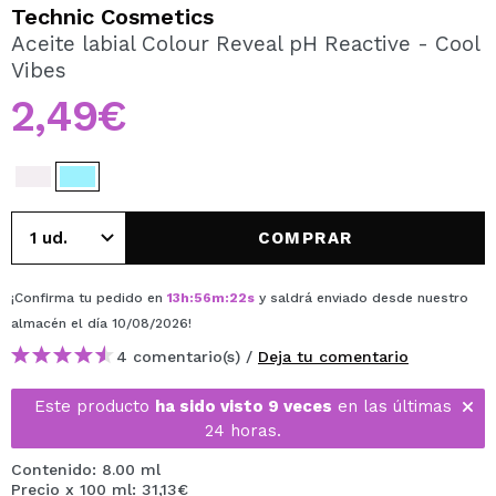
QUIERO REGISTRARME
Technic Cosmetics
Aceite labial Colour Reveal pH Reactive - Cool
Al crear una cuenta en Maquillalia.com podrás realizar
Vibes
tus compras rápidamente, revisar el estado de tus
pedidos y consultar tus operaciones anteriores.
2,49€
CREAR CUENTA
COMPRAR
¡Confirma tu pedido en
13
h
:
56
m
:
22
s
y saldrá enviado desde nuestro
almacén
el día 10/08/2026
!
4 comentario(s) /
Deja tu comentario
Este producto
ha sido visto 9 veces
en las últimas
24 horas.
Contenido: 8.00 ml
Precio x 100 ml: 31,13€