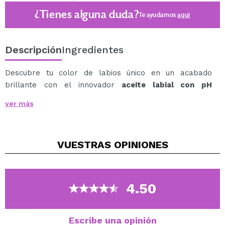
¿Tienes alguna duda?
Te ayudamos
aquí
Descripción
Ingredientes
Descubre tu color de labios único en un acabado
brillante con el innovador
aceite labial con pH
reactivo de Technic Cosmetics
.
ver más
Esta fórmula única responde a la química individual de
tus labios, creando un acabado brillante personalizado
a tu medida.
VUESTRAS
OPINIONES
Cool Vibes proporciona una sensación refrescante y un
efecto frío instantáneo, con un sutil cosquilleo que
tonifica los labios.
Cruelty free.
4.50
Vegan.
Escribe una opinión