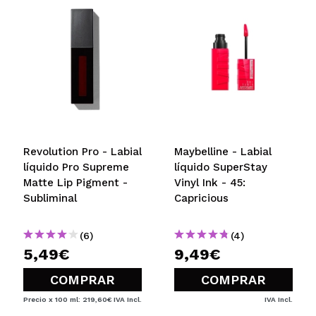
¿Recomendarías su compra?
Si
Responder
Útil
|
Hace 2 años
Cloe
Me encanta cómo se adapta al pH natural de mis
labios, creando un tono único y natural. Además, la
fórmula es súper hidratante y deja mis labios
Revolution Pro - Labial
Maybelline - Labial
suaves y con un brillo hermoso.
líquido Pro Supreme
líquido SuperStay
¿Recomendarías su compra?
Si
Matte Lip Pigment -
Vinyl Ink - 45:
Responder
Útil
|
Hace 2 años
Subliminal
Capricious
(6)
(4)
5,49€
9,49€
COMPRAR
COMPRAR
Precio x 100 ml: 219,60€
IVA Incl.
IVA Incl.