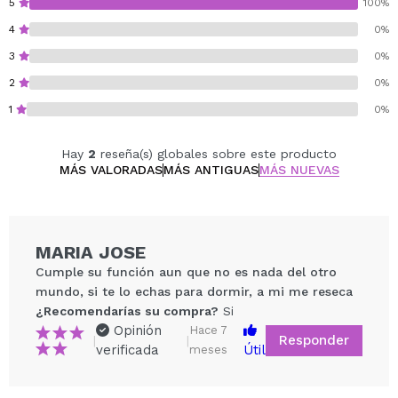
5
100%
Red Marachino - Sutil tinte rojo
4
0%
Aplícalo solo para un look natural e hidratado, o en
3
0%
capas sobre tu color de labios favorito para crear un
tono único.
2
0%
Para obtener mejores resultados, aplica una cantidad
1
0%
generosa.
Hay
2
reseña(s) globales sobre este producto
Vegan.
MÁS VALORADAS
MÁS ANTIGUAS
MÁS NUEVAS
Cruelty free.
MARIA JOSE
Cumple su función aun que no es nada del otro
mundo, si te lo echas para dormir, a mi me reseca
¿Recomendarías su compra?
Si
Opinión
Hace 7
Responder
|
|
verificada
Útil
meses