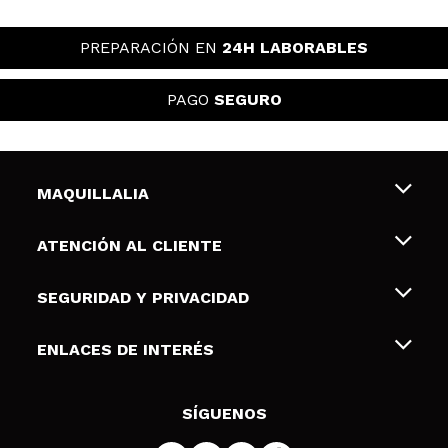
PREPARACIÓN EN
24H LABORABLES
PAGO
SEGURO
MAQUILLALIA
Sobre nosotros
ATENCIÓN AL CLIENTE
Empleo
Envíos y devoluciones
SEGURIDAD Y PRIVACIDAD
Tarjetas de Regalo
Desistimiento / Devoluciones
Terminos y condiciones de uso
ENLACES DE INTERÉS
Formas de pago
Pólitica de Privacidad
Contacto
Descuento Estudiantes
Política de cookies
SÍGUENOS
Resolución de litigios en línea (ODR)