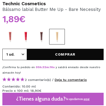
QUIERO REGISTRARME
Technic Cosmetics
Bálsamo labial Butter Me Up - Bare Necessity
Al crear una cuenta en Maquillalia.com podrás realizar
tus compras rápidamente, revisar el estado de tus
1,89€
pedidos y consultar tus operaciones anteriores.
CREAR CUENTA
COMPRAR
¡Confirma tu pedido en
05
h
:
32
m
:
16
s
y saldrá enviado desde nuestro
almacén
hoy
!
2 comentario(s) /
Deja tu comentario
Contenido: 10.00 ml
Precio x 100 ml: 18,90€
¿Tienes alguna duda?
Te ayudamos
aquí