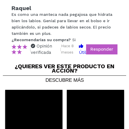
Compartir un vídeo o una foto
Raquel
Tu vídeo podría ser el primero. Imagínatelo...
Es como una manteca nada pegajosa que hidrata
bien los labios. Genial para llevar en el bolso e ir
aplicándolo, si padeces de labios secos. El precio
¿Recomendarías su compra?
Si
No
también es un plus.
5/5
¿Recomendarías su compra?
Si
Opinión
Hace 8
Responder
|
|
verificada
Útil
ENVIAR
meses
¿QUIERES VER ESTE PRODUCTO EN
ACCIÓN?
DESCUBRE MÁS