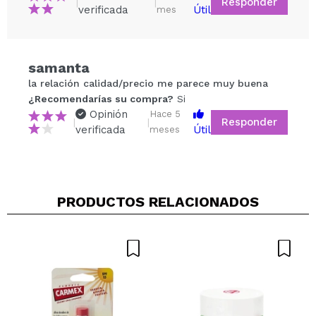
Responder
|
|
verificada
Útil
mes
samanta
Compartir un vídeo o una foto
la relación calidad/precio me parece muy buena
Tu vídeo podría ser el primero. Imagínatelo...
¿Recomendarías su compra?
Si
Opinión
Hace 5
Responder
|
|
verificada
Útil
meses
¿Recomendarías su compra?
Si
No
5/5
ENVIAR
PRODUCTOS RELACIONADOS