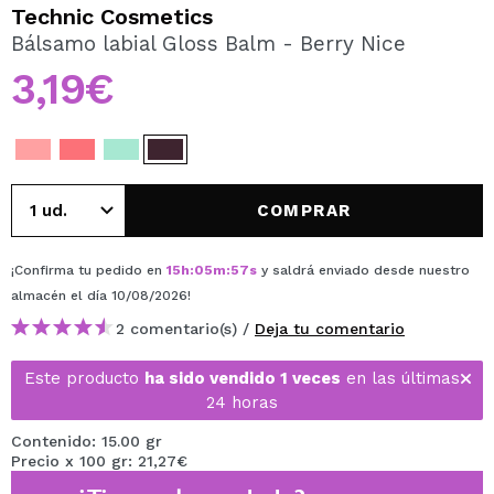
QUIERO REGISTRARME
Technic Cosmetics
Bálsamo labial Gloss Balm - Berry Nice
Al crear una cuenta en Maquillalia.com podrás realizar
tus compras rápidamente, revisar el estado de tus
3,19€
pedidos y consultar tus operaciones anteriores.
CREAR CUENTA
COMPRAR
¡Confirma tu pedido en
15
h
:
05
m
:
57
s
y saldrá enviado desde nuestro
almacén
el día 10/08/2026
!
2 comentario(s) /
Deja tu comentario
Este producto
ha sido vendido 1 veces
en las últimas
24 horas
Contenido: 15.00 gr
Precio x 100 gr: 21,27€