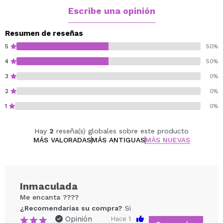
Vegan.
Escribe una opinión
Cruelty free.
Resumen de reseñas
5
50%
4
50%
3
0%
2
0%
1
0%
Hay
2
reseña(s) globales sobre este producto
MÁS VALORADAS
MÁS ANTIGUAS
MÁS NUEVAS
Inmaculada
Me encanta ????
¿Recomendarías su compra?
Si
Opinión
Hace 1