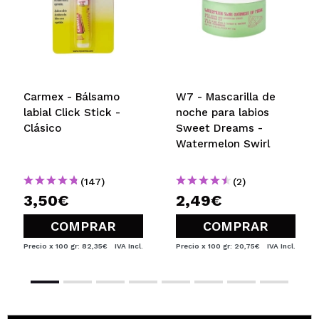
Carmex - Bálsamo
W7 - Mascarilla de
labial Click Stick -
noche para labios
Clásico
Sweet Dreams -
Watermelon Swirl
(147)
(2)
3,50€
2,49€
COMPRAR
COMPRAR
Precio x 100 gr: 82,35€
IVA Incl.
Precio x 100 gr: 20,75€
IVA Incl.