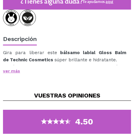
¿Tienes alguna duda?
Te ayudamos
aquí
Descripción
Gira para liberar este
bálsamo labial Gloss Balm
de Technic Cosmetics
súper brillante e hidratante.
Deslízalo sobre tus labios para un toque instantáneo
ver más
de brillo y suavidad, gracias a su fórmula con
ingredientes que cuidan y miman los labios,
manteniéndolos hidratados durante todo el día.
VUESTRAS
OPINIONES
Tonos disponibles:
Tutti Frutti.
Mocktail.
Minty Fresh.
4.50
Berry Nice.