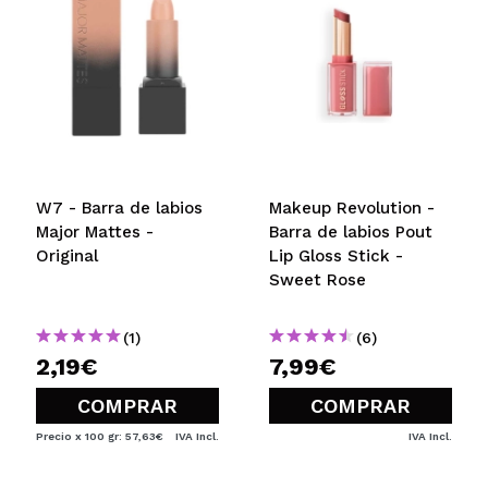
Mari Carmen
Muy bien
¿Recomendarías su compra?
Si
Opinión
Hace 4
Responder
|
|
verificada
Útil
años
W7 - Barra de labios
Makeup Revolution -
Major Mattes -
Barra de labios Pout
Original
Lip Gloss Stick -
Sweet Rose
(1)
(6)
2,19€
7,99€
COMPRAR
COMPRAR
Precio x 100 gr: 57,63€
IVA Incl.
IVA Incl.