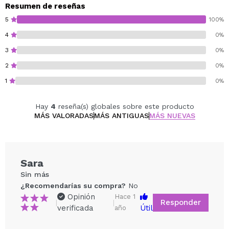
Resumen de reseñas
5
100%
4
0%
3
0%
2
0%
1
0%
Hay
4
reseña(s) globales sobre este producto
MÁS VALORADAS
MÁS ANTIGUAS
MÁS NUEVAS
Sara
Sin más
¿Recomendarías su compra?
No
Opinión
Hace 1
Responder
|
|
verificada
Útil
año