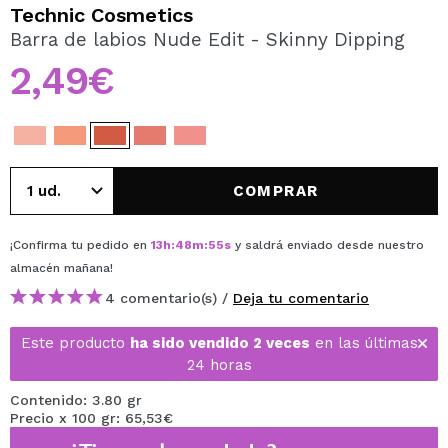
QUIERO REGISTRARME
Technic Cosmetics
Barra de labios Nude Edit - Skinny Dipping
Al crear una cuenta en Maquillalia.com podrás realizar
tus compras rápidamente, revisar el estado de tus
2,49€
pedidos y consultar tus operaciones anteriores.
CREAR CUENTA
COMPRAR
¡Confirma tu pedido en
13
h
:
48
m
:
55
s
y saldrá enviado desde nuestro
almacén
mañana
!
4 comentario(s) /
Deja tu comentario
Este producto
ha sido vendido 2 veces
en las últimas
24 horas
Contenido: 3.80 gr
Precio x 100 gr: 65,53€