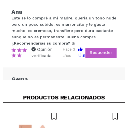
Ana
Compartir un vídeo o una foto
Este se lo compré a mi madre, quería un tono nude
Tu vídeo podría ser el primero. Imagínatelo...
pero un poco subido, es marroncito y le gusta
mucho, es cremoso, transfiere pero dura bastante
aunque no es permanente. Buena compra.
¿Recomendarías su compra?
Si
No
¿Recomendarías su compra?
Si
5/5
Opinión
Hace 3
Responder
|
|
verificada
Útil
años
ENVIAR
Gema
Muy biena fórmula hidratante me ha encantado.
Dura aunque ya se sabe q al ser hidratante no es
PRODUCTOS RELACIONADOS
fijo peri me ha gustado mucho.
¿Recomendarías su compra?
Si
Opinión
Hace 4
Responder
|
|
verificada
Útil
años