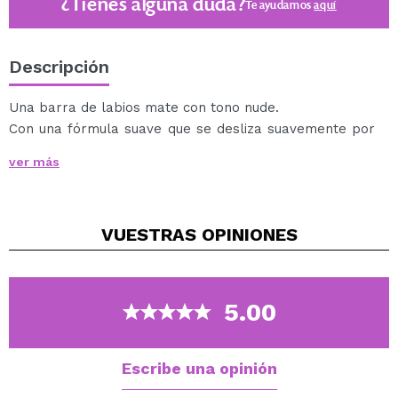
¿Tienes alguna duda?
Te ayudamos
aquí
Descripción
Una barra de labios mate con tono nude.
Con una fórmula suave que se desliza suavemente por
los labios dejando un acabado mate.
ver más
Su fórmula contiene vitamina E y un delicioso aroma a
coco.
Vegan.
VUESTRAS
OPINIONES
5.00
Escribe una opinión