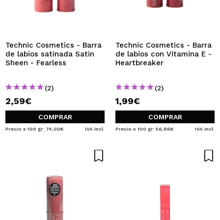
QUIERO REGISTRARME
Al crear una cuenta en Maquillalia.com podrás realizar
tus compras rápidamente, revisar el estado de tus
pedidos y consultar tus operaciones anteriores.
Technic Cosmetics - Barra
Technic Cosmetics - Barra
de labios satinada Satin
de labios con Vitamina E -
Sheen - Fearless
Heartbreaker
CREAR CUENTA
(2)
(2)
2,59€
1,99€
COMPRAR
COMPRAR
Precio x 100 gr: 74,00€
IVA Incl.
Precio x 100 gr: 56,86€
IVA Incl.