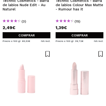
Technic Cosmetics - Barra
Technic Cosmetics - Barra
de labios Nude Edit - Au
de labios Colour Max Matte
Naturel
- Rumour has it
(3)
(15)
2,49€
1,39€
COMPRAR
COMPRAR
Precio x 100 gr: 65,53€
IVA Incl.
Precio x 100 gr: 39,72€
IVA Incl.