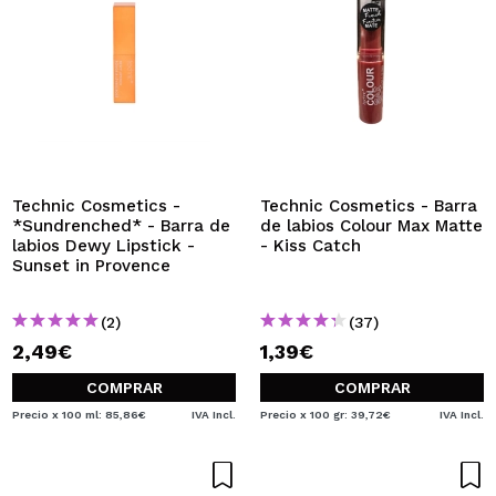
Technic Cosmetics -
Technic Cosmetics - Barra
*Sundrenched* - Barra de
de labios Colour Max Matte
labios Dewy Lipstick -
- Kiss Catch
Sunset in Provence
(2)
(37)
2,49€
1,39€
COMPRAR
COMPRAR
Precio x 100 ml: 85,86€
IVA Incl.
Precio x 100 gr: 39,72€
IVA Incl.