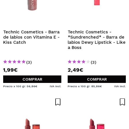
Technic Cosmetics - Barra
Technic Cosmetics -
de labios con Vitamina E -
*Sundrenched* - Barra de
Kiss Catch
labios Dewy Lipstick - Like
a Boss
(3)
(3)
1,99€
2,49€
COMPRAR
COMPRAR
Precio x 100 gr: 56,86€
IVA Incl.
Precio x 100 gr: 85,86€
IVA Incl.