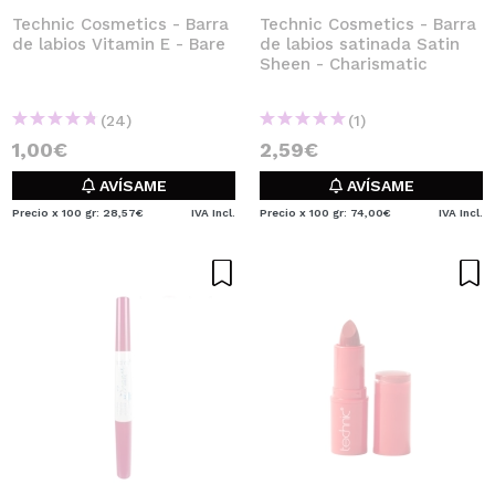
Technic Cosmetics - Barra
Technic Cosmetics - Barra
de labios Vitamin E - Bare
de labios satinada Satin
Sheen - Charismatic
(24)
(1)
1,00€
2,59€
AVÍSAME
AVÍSAME
Precio x 100 gr: 28,57€
IVA Incl.
Precio x 100 gr: 74,00€
IVA Incl.