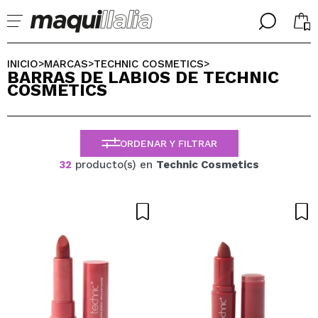
╳
╳
SELECCIONA TU IDIOMA
INICIO
MARCAS
TECHNIC COSMETICS
>
>
>
BARRAS DE LABIOS DE TECHNIC
Ya soy #maquilover, tengo cuenta
COSMETICS
BIENVENIDX!
ESPAÑOL
ENGLISH
FRANCES
ORDENAR Y FILTRAR
ALEMAN
ITALIANO
32
producto(s) en
Technic Cosmetics
PORTUGUESE
¿Olvidaste la contraseña?
No tengo cuenta aquí