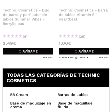
Technic Cosmetics - Dúo
Technic Cosmetics - Barra
de barra y perfilador de
de labios Vitamin E -
labios Summer Vibes -
Heartbeat
Berrylicious
(6)
(25)
2,49€
1,00€
AVÍSAME
AVÍSAME
IVA Incl.
Precio x 100 gr: 28,57€
IVA Incl.
TODAS LAS CATEGORÍAS DE TECHNIC
COSMETICS
BB Cream
Barras de Labios
Base de maquillaje en
Base de maquillaje
crema
fluida