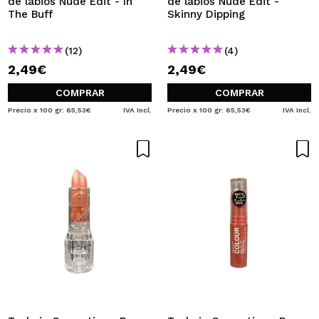
de labios Nude Edit - In
de labios Nude Edit -
The Buff
Skinny Dipping
(12)
(4)
2,49€
2,49€
COMPRAR
COMPRAR
Precio x 100 gr: 65,53€
IVA Incl.
Precio x 100 gr: 65,53€
IVA Incl.