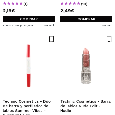
(1)
(10)
2,19€
2,49€
COMPRAR
COMPRAR
Precio x 100 gr: 60,83€
IVA Incl.
IVA Incl.
Technic Cosmetics - Dúo
Technic Cosmetics - Barra
de barra y perfilador de
de labios Nude Edit -
labios Summer Vibes -
Nudie