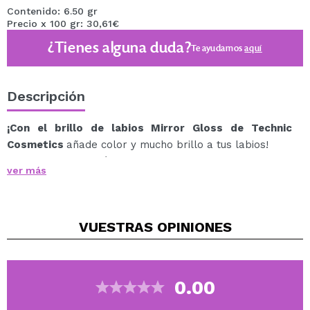
Contenido: 6.50 gr
Precio x 100 gr: 30,61€
¿Tienes alguna duda?
Te ayudamos
aquí
Descripción
¡Con el brillo de labios Mirror Gloss de Technic
Cosmetics
añade color y mucho brillo a tus labios!
Con una deliciosa fórmula que contiene aceite de jojoba,
ver más
aceite de aguacate y aceite de semilla de girasol para
hidratar tus labios y que estén más carnoso.
Elige entre los 5 tonos diseñados en esta colección.
VUESTRAS
OPINIONES
Cruelty free.
Vegan.
0.00