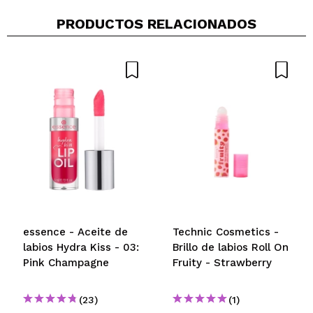
PRODUCTOS RELACIONADOS
Compartir un vídeo o una foto
Tu vídeo podría ser el primero. Imagínatelo...
¿Recomendarías su compra?
Si
No
5/5
ENVIAR
essence - Aceite de
Technic Cosmetics -
labios Hydra Kiss - 03:
Brillo de labios Roll On
Pink Champagne
Fruity - Strawberry
(23)
(1)