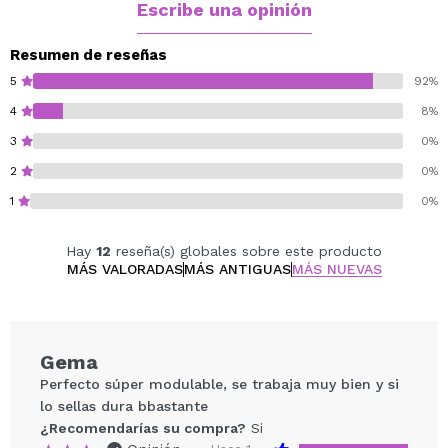
Vegan.
Escribe una opinión
Cruelty free.
Resumen de reseñas
5
92%
4
8%
3
0%
2
0%
1
0%
Hay
12
reseña(s) globales sobre este producto
MÁS VALORADAS
MÁS ANTIGUAS
MÁS NUEVAS
Gema
Perfecto súper modulable, se trabaja muy bien y si
lo sellas dura bbastante
¿Recomendarías su compra?
Si