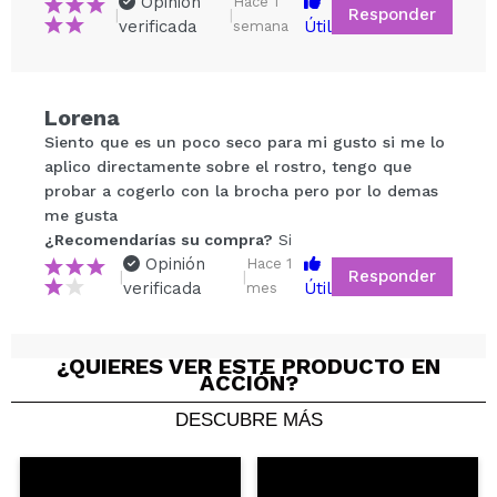
Opinión
Hace 1
Responder
|
|
verificada
Útil
semana
Compartir un vídeo o una foto
Lorena
Tu vídeo podría ser el primero. Imagínatelo...
Siento que es un poco seco para mi gusto si me lo
aplico directamente sobre el rostro, tengo que
probar a cogerlo con la brocha pero por lo demas
¿Recomendarías su compra?
Si
No
me gusta
5/5
¿Recomendarías su compra?
Si
Opinión
Hace 1
Responder
|
|
verificada
Útil
ENVIAR
mes
¿QUIERES VER ESTE PRODUCTO EN
Maria Jose
ACCIÓN?
Me ha gustado mucho, se difumina muy bien y deja
DESCUBRE MÁS
un tono muy natural
¿Recomendarías su compra?
Si
Opinión
Hace 3
Responder
|
|