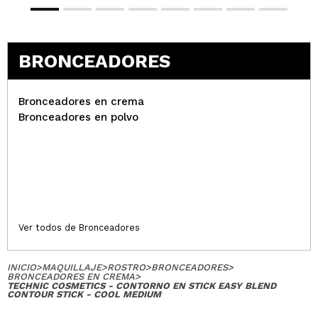
Laura
Se ha convertido en mi contorno favorito,
sobretodo por el formato
BRONCEADORES
¿Recomendarías su compra?
Si
Opinión
Hace 1
Responder
|
|
verificada
Útil
año
Bronceadores en crema
Bronceadores en polvo
Gabriela
Me encanta este formato, y es super cremoso, se
trabaja genial
¿Recomendarías su compra?
Si
Opinión
Hace 1
Responder
|
|
Ver todos de Bronceadores
verificada
Útil
año
INICIO
>
MAQUILLAJE
>
ROSTRO
>
BRONCEADORES
>
BRONCEADORES EN CREMA
>
TECHNIC COSMETICS - CONTORNO EN STICK EASY BLEND
Ainhoa
CONTOUR STICK - COOL MEDIUM
Está super viral ahora mismo y por eso me lo he