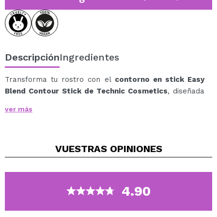
Descripción
Ingredientes
Transforma tu rostro con el
contorno en stick Easy
Blend Contour Stick de Technic Cosmetics
, diseñada
para esculpir y definir con facilidad.
ver más
Su fórmula suave y cremosa se difumina
perfectamente, lo que permite lograr una definición
sutil pero impactante en poco tiempo.
VUESTRAS
OPINIONES
Ideal para quienes buscan resaltar sus pómulos,
mandíbula, nariz y sienes con un acabado natural.
Disponible en 3 tonos fríos: Cada tono está diseñado
para crear sombras naturales, dando forma y
4.90
definición a las áreas clave del rostro.