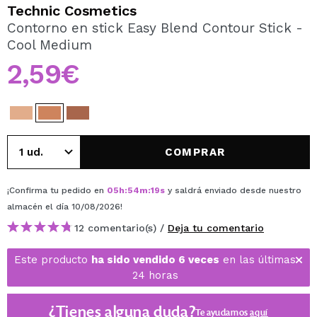
QUIERO REGISTRARME
Technic Cosmetics
Contorno en stick Easy Blend Contour Stick -
Al crear una cuenta en Maquillalia.com podrás realizar
Cool Medium
tus compras rápidamente, revisar el estado de tus
pedidos y consultar tus operaciones anteriores.
2,59€
CREAR CUENTA
COMPRAR
¡Confirma tu pedido en
05
h
:
54
m
:
19
s
y saldrá enviado desde nuestro
almacén
el día 10/08/2026
!
12 comentario(s) /
Deja tu comentario
Este producto
ha sido vendido 6 veces
en las últimas
24 horas
¿Tienes alguna duda?
Te ayudamos
aquí