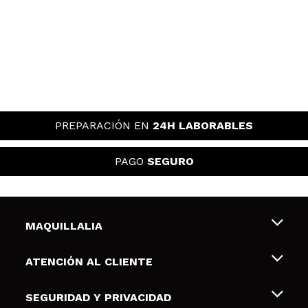
merece muchisimo la pena
¿Recomendarías su compra?
Si
Opinión
Hace 1
Responder
|
|
verificada
Útil
año
PREPARACIÓN EN
24H LABORABLES
PAGO
SEGURO
MAQUILLALIA
Sobre nosotros
ATENCIÓN AL CLIENTE
Empleo
Envíos y devoluciones
SEGURIDAD Y PRIVACIDAD
Tarjetas de Regalo