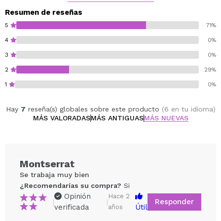
Resumen de reseñas
5
71%
4
0%
3
0%
2
29%
1
0%
Hay
7
reseña(s) globales sobre este producto
(6 en tu idioma)
MÁS VALORADAS
MÁS ANTIGUAS
MÁS NUEVAS
Montserrat
Se trabaja muy bien
¿Recomendarías su compra?
Si
Opinión
Hace 2
Responder
|
|
verificada
Útil
años