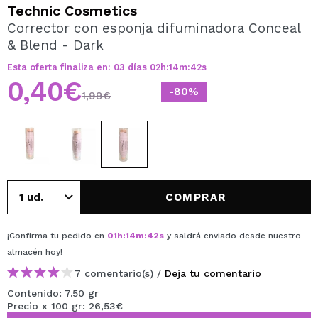
QUIERO REGISTRARME
Technic Cosmetics
Corrector con esponja difuminadora Conceal
Al crear una cuenta en Maquillalia.com podrás realizar
& Blend - Dark
tus compras rápidamente, revisar el estado de tus
pedidos y consultar tus operaciones anteriores.
Esta oferta finaliza en:
03
días
02
h
:
14
m
:
41
s
0,40€
-80%
1,99€
CREAR CUENTA
COMPRAR
¡Confirma tu pedido en
01
h
:
14
m
:
41
s
y saldrá enviado desde nuestro
almacén
hoy
!
7 comentario(s) /
Deja tu comentario
Contenido: 7.50 gr
Precio x 100 gr: 26,53€