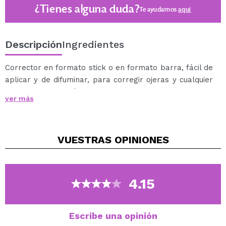
¿Tienes alguna duda?
Te ayudamos
aquí
Descripción
Ingredientes
Corrector en formato stick o en formato barra, fácil de
aplicar y de difuminar, para corregir ojeras y cualquier
tipo de imperfección.
ver más
Incluye esponja difuminadora.
También se pueden utilizar como producto para
contorno del rostro.
VUESTRAS
OPINIONES
4.15
Escribe una opinión