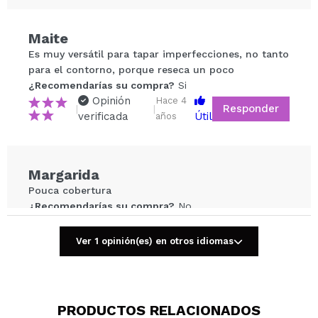
Maite
Compartir un vídeo o una foto
Es muy versátil para tapar imperfecciones, no tanto
Tu vídeo podría ser el primero. Imagínatelo...
para el contorno, porque reseca un poco
¿Recomendarías su compra?
Si
Opinión
Hace 4
Responder
|
|
¿Recomendarías su compra?
Si
No
verificada
Útil
años
5/5
ENVIAR
Margarida
Pouca cobertura
¿Recomendarías su compra?
No
Opinión
Hace 4
Responder
|
|
verificada
Útil
años
Ver 1 opinión(es) en otros idiomas
Liliana
PRODUCTOS RELACIONADOS
Muito bom