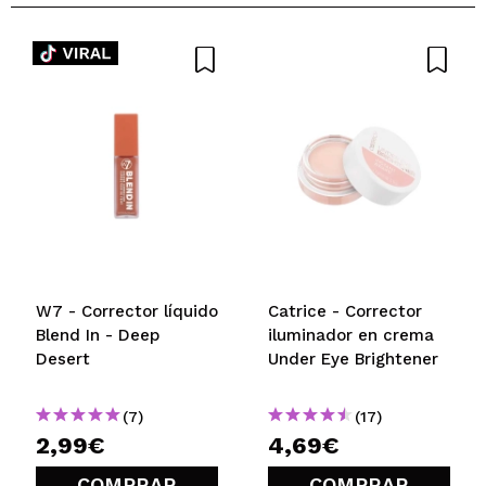
¿Recomendarías su compra?
Si
Opinión
Hace 5
Responder
|
|
verificada
Útil
años
Erika
Facil aplicacion con la esponja incorporada
¿Recomendarías su compra?
Si
Opinión
Hace 5
Responder
|
|
verificada
Útil
años
W7 - Corrector líquido
Catrice - Corrector
Monica
Blend In - Deep
iluminador en crema
Desert
Corrector un poco seco
Under Eye Brightener
¿Recomendarías su compra?
Si
Responder
Útil
|
Hace 6 años
(7)
(17)
2,99€
4,69€
COMPRAR
COMPRAR