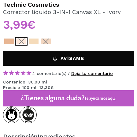
QUIERO REGISTRARME
Technic Cosmetics
Corrector líquido 3-IN-1 Canvas XL - Ivory
Al crear una cuenta en Maquillalia.com podrás realizar
tus compras rápidamente, revisar el estado de tus
3,99€
pedidos y consultar tus operaciones anteriores.
CREAR CUENTA
AVÍSAME
4 comentario(s) /
Deja tu comentario
Contenido: 30.00 ml
Precio x 100 ml: 13,30€
¿Tienes alguna duda?
Te ayudamos
aquí
Descripción
Ingredientes