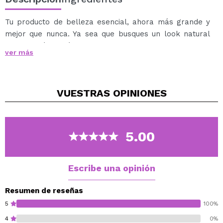
Tu producto de belleza esencial, ahora más grande y
mejor que nunca. Ya sea que busques un look natural
para el día a día o un acabado glamoroso de alto
ver más
impacto, el
corrector líquido 3-IN-1 Canvas XL de
Technic Cosmetics
es lo que necesitas, literalmente.
Esta innovadora fórmula de cobertura total con
VUESTRAS
OPINIONES
acabado semimate natural se funde perfectamente en
la piel, proporcionando una base impecable y duradera
con una aplicación sin esfuerzo.
Por qué lo amarás:
5.00
Mayor duración: Nuestro producto Hero más
vendido ahora en tamaño XL, para que disfrutes
más de lo que amas.
Escribe una opinión
Aplicación sin complicaciones: Incluye el mismo
aplicador extragrande tipo pie de cierva, que
Resumen de reseñas
garantiza una aplicación precisa y suave.
5
100%
Tonos coordinados: Diseñados para mezclarse
4
0%