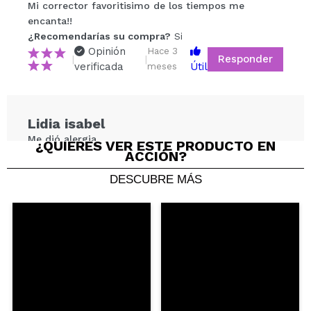
Tu vídeo podría ser el primero. Imagínatelo...
Mi corrector favoritisimo de los tiempos me
encanta!!
¿Recomendarías su compra?
Si
¿Recomendarías su compra?
Si
No
Opinión
Hace 3
Responder
|
|
5/5
verificada
Útil
meses
ENVIAR
Lidia isabel
Me dió alergia .
¿QUIERES VER ESTE PRODUCTO EN
ACCIÓN?
¿Recomendarías su compra?
No
Opinión
Hace 9
DESCUBRE MÁS
Responder
Útil
|
|
verificada
meses
(1)
Antonia
Buen corrector, cubre y no se cuartea
¿Recomendarías su compra?
Si
Opinión
Hace 1
Responder
|
|