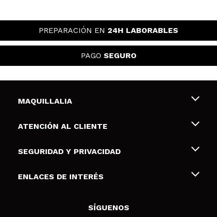
PREPARACIÓN EN
24H LABORABLES
PAGO
SEGURO
MAQUILLALIA
Sobre nosotros
ATENCIÓN AL CLIENTE
Empleo
Envíos y devoluciones
SEGURIDAD Y PRIVACIDAD
Tarjetas de Regalo
Desistimiento / Devoluciones
Terminos y condiciones de uso
ENLACES DE INTERÉS
Formas de pago
Pólitica de Privacidad
Contacto
Descuento Estudiantes
Política de cookies
SÍGUENOS
Resolución de litigios en línea (ODR)