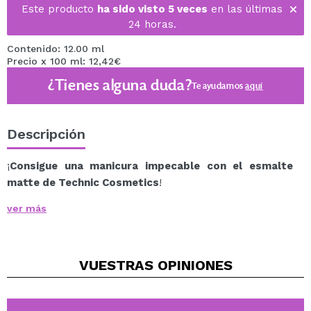
Este producto
ha sido visto 5 veces
en las últimas
24 horas.
Contenido: 12.00 ml
Precio x 100 ml: 12,42€
¿Tienes alguna duda?
Te ayudamos
aquí
Descripción
¡
Consigue una manicura impecable con el esmalte
matte de Technic Cosmetics
!
Esmalte de uñas con acabado mate que proporciona
ver más
un color duradero de alta intensidad.
Una amplia gama de tonos que te conquistarán.
VUESTRAS
OPINIONES
Vegan.