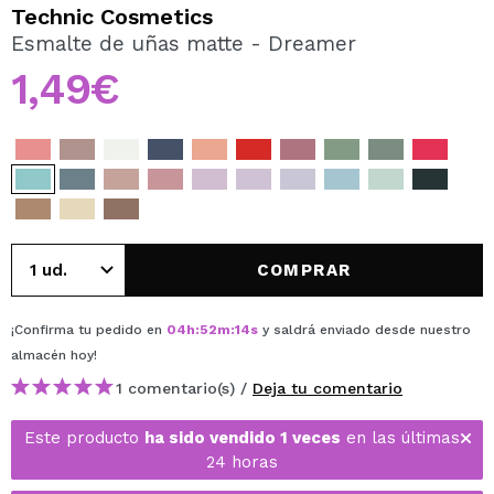
QUIERO REGISTRARME
Technic Cosmetics
Esmalte de uñas matte - Dreamer
Al crear una cuenta en Maquillalia.com podrás realizar
tus compras rápidamente, revisar el estado de tus
1,49€
pedidos y consultar tus operaciones anteriores.
CREAR CUENTA
COMPRAR
¡Confirma tu pedido en
04
h
:
52
m
:
14
s
y saldrá enviado desde nuestro
almacén
hoy
!
1 comentario(s) /
Deja tu comentario
Este producto
ha sido vendido 1 veces
en las últimas
24 horas