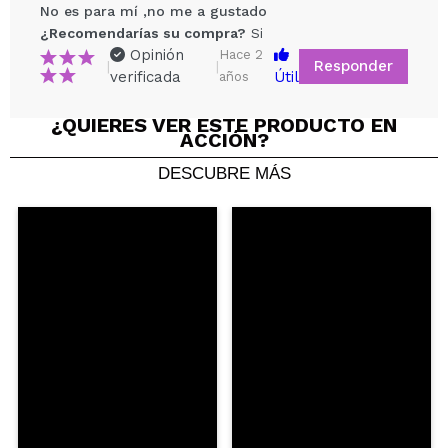
No es para mí ,no me a gustado
¿Recomendarías su compra?
Si
Opinión
Hace 2
Responder
|
|
verificada
Útil
años
¿QUIERES VER ESTE PRODUCTO EN
ACCIÓN?
DESCUBRE MÁS
Compartir un vídeo o una foto
Tu vídeo podría ser el primero. Imagínatelo...
¿Recomendarías su compra?
Si
No
5/5
ENVIAR