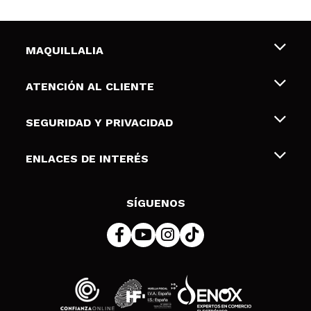
MAQUILLALIA
Sobre nosotros
ATENCIÓN AL CLIENTE
Empleo
Envíos y devoluciones
SEGURIDAD Y PRIVACIDAD
Tarjetas de Regalo
Desistimiento / Devoluciones
Terminos y condiciones de uso
ENLACES DE INTERÉS
Formas de pago
Pólitica de Privacidad
Contacto
Descuento Estudiantes
Política de cookies
SÍGUENOS
Resolución de litigios en línea (ODR)