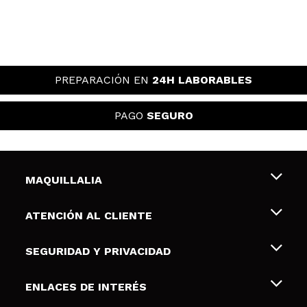
PREPARACIÓN EN
24H LABORABLES
PAGO
SEGURO
MAQUILLALIA
Sobre nosotros
ATENCIÓN AL CLIENTE
Empleo
Envíos y devoluciones
SEGURIDAD Y PRIVACIDAD
Tarjetas de Regalo
Desistimiento / Devoluciones
Terminos y condiciones de uso
ENLACES DE INTERÉS
Formas de pago
Pólitica de Privacidad