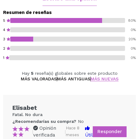
Resumen de reseñas
5
80%
4
0%
3
20%
2
0%
1
0%
Hay
5
reseña(s) globales sobre este producto
MÁS VALORADAS
MÁS ANTIGUAS
MÁS NUEVAS
Elisabet
Fatal. No dura
¿Recomendarías su compra?
No
Opinión
Hace 8
Responder
|
|
verificada
Útil
meses