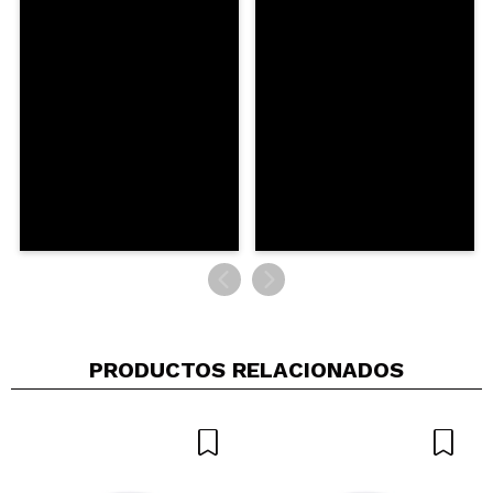
Pintam bem, bata até só uma passagem, mas não
tem brilho
¿Recomendarías su compra?
Si
Opinión
Hace 4
Responder
|
|
verificada
Útil
años
Tere
muy faciil de aplicar y buena calidad! el precio es
estupendo!
¿Recomendarías su compra?
Si
Responder
Útil
|
Hace 4 años
PRODUCTOS RELACIONADOS