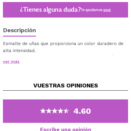
¿Tienes alguna duda?
Te ayudamos
aquí
Descripción
Esmalte de uñas que proporciona un color duradero de
alta intensidad.
Una amplia gama de tonos nude que te conquistarán.
ver más
Vegan.
VUESTRAS
OPINIONES
4.60
Escribe una opinión