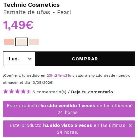
QUIERO REGISTRARME
Technic Cosmetics
Esmalte de uñas - Pearl
Al crear una cuenta en Maquillalia.com podrás realizar
tus compras rápidamente, revisar el estado de tus
1,49€
pedidos y consultar tus operaciones anteriores.
CREAR CUENTA
COMPRAR
¡Confirma tu pedido en
23
h
:
24
m
:
21
s
y saldrá enviado desde nuestro
almacén
el día 10/08/2026
!
5 comentario(s) /
Deja tu comentario
Este producto
ha sido vendido 1 veces
en las últimas
24 horas
Este producto
ha sido visto 5 veces
en las últimas
24 horas.