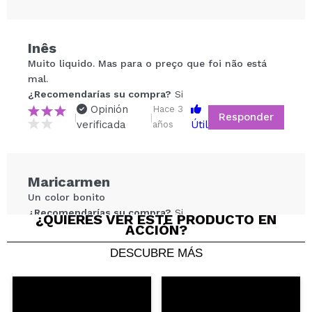
Inês
Compartir un vídeo o una foto
Muito liquido. Mas para o preço que foi não está
Tu vídeo podría ser el primero. Imagínatelo...
mal.
¿Recomendarías su compra?
Si
Opinión
Hace 3
Responder
|
|
¿Recomendarías su compra?
Si
No
verificada
Útil
años
5/5
ENVIAR
Maricarmen
Un color bonito
¿Recomendarías su compra?
Si
¿QUIERES VER ESTE PRODUCTO EN
Opinión
ACCIÓN?
Hace 3
Responder
|
|
verificada
Útil
años
DESCUBRE MÁS
Sandra