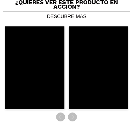
¿QUIERES VER ESTE PRODUCTO EN
ACCIÓN?
DESCUBRE MÁS
Compartir un vídeo o una foto
Tu vídeo podría ser el primero. Imagínatelo...
¿Recomendarías su compra?
Si
No
5/5
ENVIAR