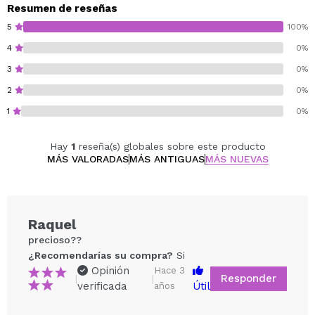
Resumen de reseñas
5
100%
4
0%
3
0%
2
0%
1
0%
Hay
1
reseña(s) globales sobre este producto
MÁS VALORADAS
MÁS ANTIGUAS
MÁS NUEVAS
Raquel
precioso??
¿Recomendarías su compra?
Si
Opinión
Hace 3
Responder
|
|
verificada
Útil
años