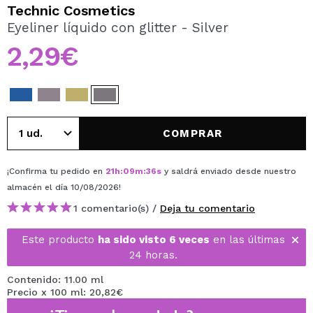
QUIERO REGISTRARME
Technic Cosmetics
Eyeliner líquido con glitter - Silver
Al crear una cuenta en Maquillalia.com podrás realizar
tus compras rápidamente, revisar el estado de tus
2,29€
pedidos y consultar tus operaciones anteriores.
CREAR CUENTA
COMPRAR
¡Confirma tu pedido en
21
h
:
09
m
:
36
s
y saldrá enviado desde nuestro
almacén
el día 10/08/2026
!
1 comentario(s) /
Deja tu comentario
Este producto
ha sido visto 6 veces
en las últimas
24 horas.
Contenido: 11.00 ml
Precio x 100 ml: 20,82€