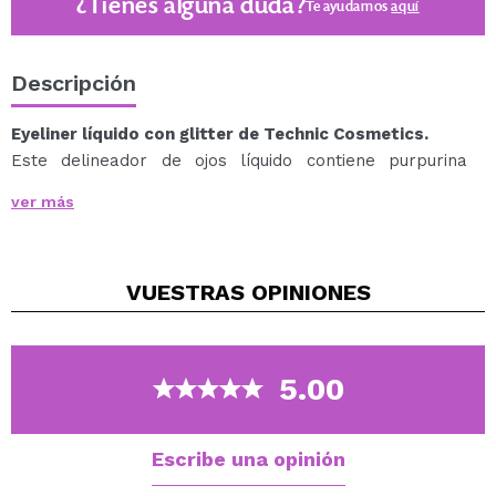
¿Tienes alguna duda?
Te ayudamos
aquí
Descripción
Eyeliner líquido con glitter de Technic Cosmetics.
Este delineador de ojos líquido contiene purpurina
altamente pigmentado para usar solo o sobre tu
ver más
delineador de ojos habitual para un efecto más
dramático.
Ofrece un acabado intenso y brillante.
VUESTRAS
OPINIONES
Podrás elegir entre cualquiera de los 4 tonos
disponibles: plata, negro, bronce y azul.
Cruelty free.
5.00
Vegan.
Escribe una opinión