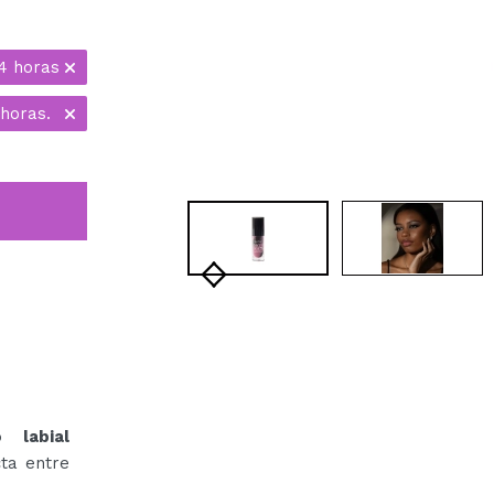
4 horas
 horas.
lo labial
cta entre