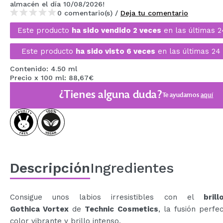
almacén
el día 10/08/2026
!
MAQUIFARMA
0 comentario(s) /
Deja tu comentario
KOREA ZONE
Este producto
ha sido vendido 2 veces
en las últimas 2
TRAVEL SIZE
Este producto
ha sido visto 6 veces
en las últimas 24
NATURE
Contenido: 4.50 ml
Precio x 100 ml: 88,67€
¿Tienes alguna duda?
Te ayudamos
aquí
OFERTAS
OUTLET
¡HAN VUELTO!
PRÓXIMAMENTE
Descripción
Ingredientes
BLOG
Consigue unos labios irresistibles con el
bril
Gothica Vortex
de
Technic Cosmetics
, la fusión perfe
color vibrante y brillo intenso.