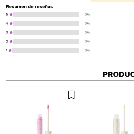
Resumen de reseñas
5
0%
4
0%
3
0%
2
0%
1
0%
PRODUC
¿Recomendarías su 
ENVI