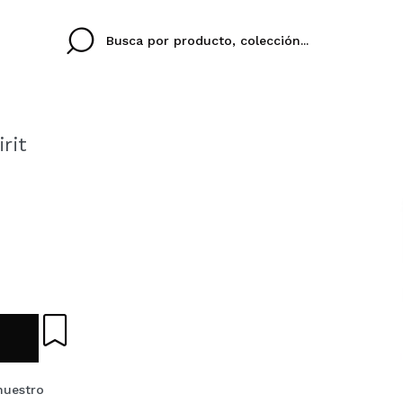
rit
Cristina
Antonia
Ines
No tengo cuenta aqu
U IDIOMA
ez que
Buena experiencia
Muy bien
Spedizi
QUIER
ESPAÑOL
ENGLISH
eriencia
imballa
ajería.
elegan
colori sc
Al crear una cuenta en
rápidamente, revisar e
anteriores.
nuestro