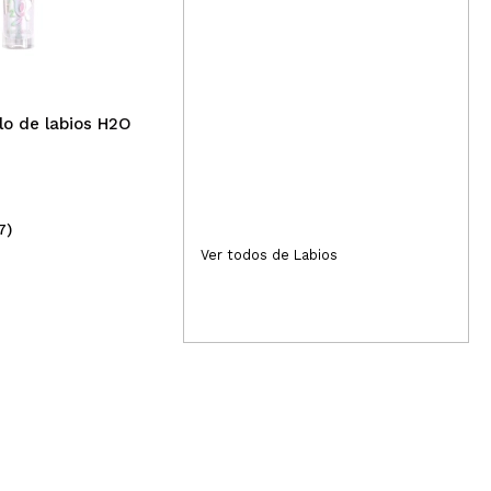
labial Summer VIbes -
lab
Cosmopolitan
llo de labios H2O
7)
(11)
1,69€
1,
Ver todos de Labios