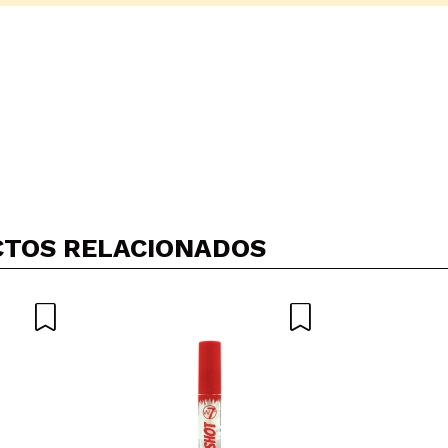
Compartir un vídeo o una foto
Tu vídeo podría ser el primero. Imagínatelo...
TOS RELACIONADOS
5/
compra?
Si
No
AR