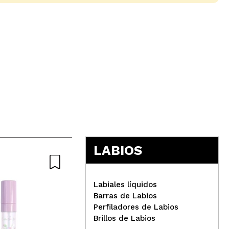
5
LABIOS
Labiales líquidos
Barras de Labios
Perfiladores de Labios
Brillos de Labios
Technic Cosmetics - Aceite
Mag