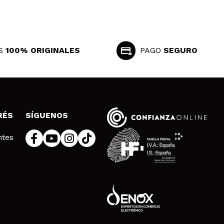
Responder
Útil
S
100% ORIGINALES
PAGO
SEGURO
RÉS
SÍGUENOS
Responder
Útil
ntes
Responder
Útil