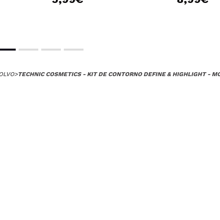
 su compra?
Si
Opinión verificada
|
Hace 5 años
OLVO
>
TECHNIC COSMETICS - KIT DE CONTORNO DEFINE & HIGHLIGHT - M
ave que es el polvo,es muy pigmentado pero pe difumina genial
 su compra?
Si
ce 5 años
tá muy bien, pigmenta mucho y fácil de difuminar, es un tono 
 su compra?
Si
Opinión verificada
|
Hace 5 años