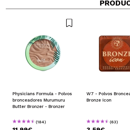
PRODUC
|
María Dolor
mate
¿Recomendarías
|
Miriam
Perfecto para c
¿Recomendarías
Physicians Formula - Polvos
W7 - Polvos Bronce
|
bronceadores Murumuru
Bronze Icon
Butter Bronzer - Bronzer
Idaira
(184)
(63)
Buen producto, 
11,99€
3,59€