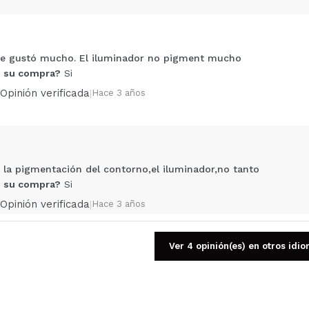
e gustó mucho. El iluminador no pigment mucho
Compartir un vídeo o una foto
 su compra?
Si
Tu vídeo podría ser el primero. Imagínatelo...
Opinión verificada
|
Hace 3 años
5/
compra?
Si
No
AR
la pigmentación del contorno,el iluminador,no tanto
 su compra?
Si
Opinión verificada
|
Hace 3 años
Ver 4 opinión(es) en otros idi
alidade, boa pigmentação
 su compra?
Si