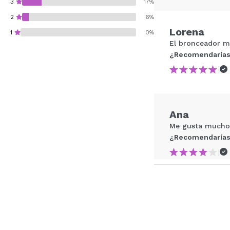
3
17%
2
6%
Lorena
1
0%
El bronceador m
¿Recomendarías
|
¿Recomendarías su 
Ana
ENVI
Me gusta mucho 
¿Recomendarías
|
Ana Isabel
Óptimo preço qu
¿Recomendarías