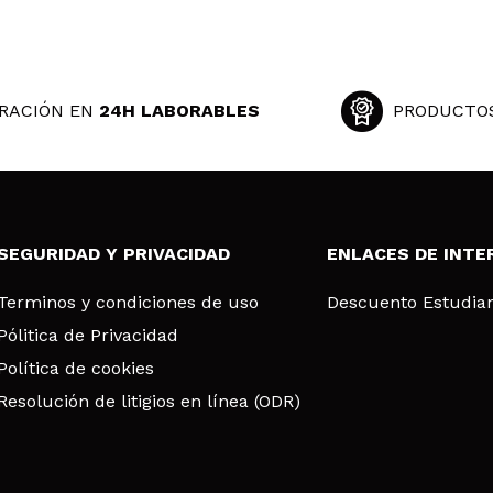
 su compra?
Si
Opinión verificada
|
Hace 5 años
RACIÓN EN
24H LABORABLES
PRODUCTO
mo. El contour es bestial.
 su compra?
Si
SEGURIDAD Y PRIVACIDAD
ENLACES DE INTE
Opinión verificada
|
Hace 6 años
Terminos y condiciones de uso
Descuento Estudia
Pólitica de Privacidad
Política de cookies
Resolución de litigios en línea (ODR)
 su compra?
Si
ce 6 años