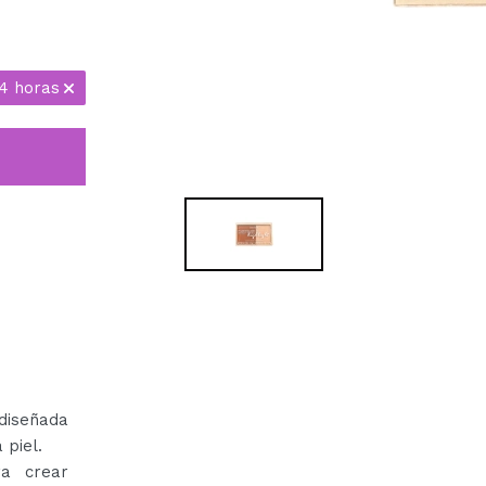
24 horas
diseñada
 piel.
ra crear