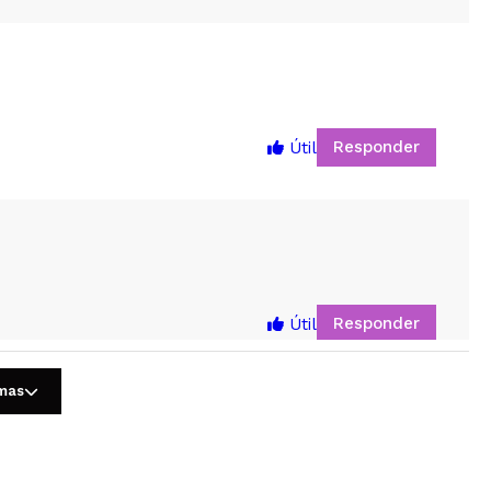
Responder
Útil
5
Responder
Útil
omas