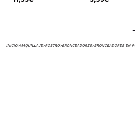
¿Recomendarías
|
Inma
INICIO
>
MAQUILLAJE
>
ROSTRO
>
BRONCEADORES
>
BRONCEADORES EN P
Me encanta lo su
¿Recomendarías
|
Ha
Alicia
El bronceador es
¿Recomendarías
|