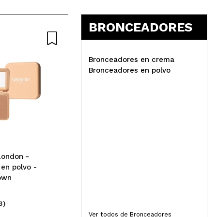
Responder
Útil
BRONCEADORES
Bronceadores en crema
Bronceadores en polvo
Responder
Útil
Technic Cosmetics - Kit de
contorno Define & Highlight
ess
- Capuccino
pol
Whi
London -
Responder
Útil
en polvo -
own
3)
(19)
eda muy bonito (tengo un tono medio de piel)
1,50€
3,
Ver todos de Bronceadores