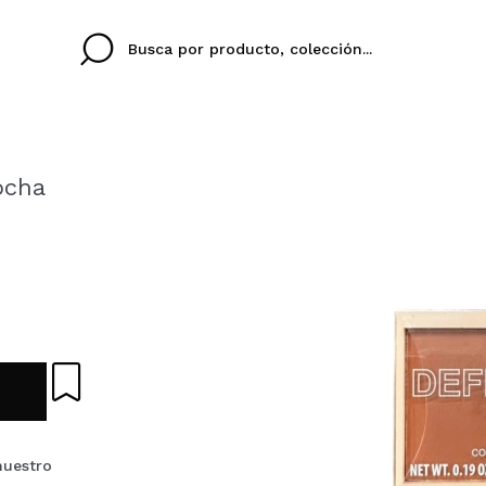
ocha
Cristina
Antonia
Ines
No tengo cuenta aqu
U IDIOMA
ez que
Buena experiencia
Muy bien
Spedizi
QUIER
ESPAÑOL
ENGLISH
eriencia
imballa
ajería.
elegan
colori sc
Al crear una cuenta en
rápidamente, revisar e
anteriores.
nuestro