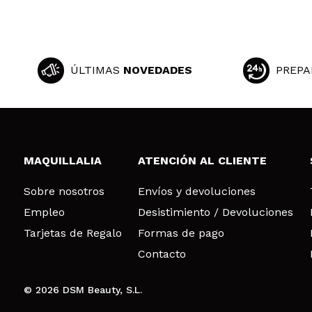
Ivana
Me encanta
¿Recomendarías
|
ÚLTIMAS
NOVEDADES
PREPA
Paloma
Pigmenta muchísi
¿Recomendarías
MAQUILLALIA
ATENCIÓN AL CLIENTE
|
Sobre nosotros
Envíos y devoluciones
Empleo
Desistimiento / Devoluciones
Rocio
Tarjetas de Regalo
Formas de pago
Esta bien
Contacto
¿Recomendarías
|
Ha
© 2026 DSM Beauty, S.L.