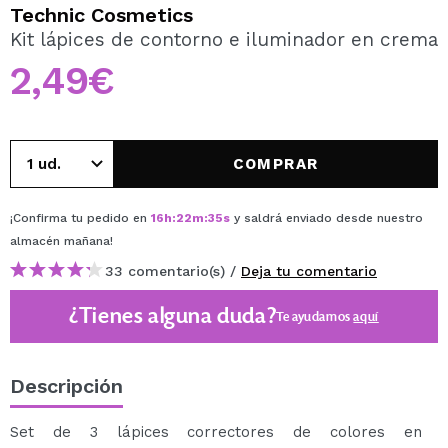
QUIERO REGISTRARME
Technic Cosmetics
Kit lápices de contorno e iluminador en crema
Al crear una cuenta en Maquillalia.com podrás realizar
tus compras rápidamente, revisar el estado de tus
2,49€
pedidos y consultar tus operaciones anteriores.
CREAR CUENTA
COMPRAR
¡Confirma tu pedido en
16
h
:
22
m
:
35
s
y saldrá enviado desde nuestro
almacén
mañana
!
33 comentario(s) /
Deja tu comentario
¿Tienes alguna duda?
Te ayudamos
aquí
Descripción
Set de 3 lápices correctores de colores en