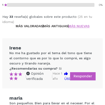
1
0%
Hay
33
reseña(s) globales sobre este producto
(25 en tu
idioma)
MÁS VALORADAS
MÁS ANTIGUAS
MÁS NUEVAS
Irene
No me ha gustado por el tema del tono que tiene
el contorno que es por lo que lo compré, es algo
oscuro y tirando naranja.
¿Recomendarías su compra?
Si
Opinión
Hace 1
Responder
|
|
verificada
Útil
año
Compartir un vídeo o una foto
maria
Tu vídeo podría ser el primero. Imagínatelo...
Son pequeños. Bien para llevar en el neceser. Por el