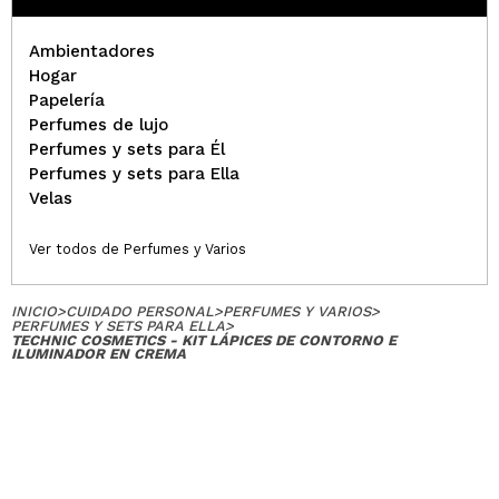
fenomenal!
¿Recomendarías su compra?
Si
Ambientadores
Opinión
Hace 3
Responder
|
|
Hogar
verificada
Útil
años
Papelería
Perfumes de lujo
Perfumes y sets para Él
Désirée @___ladyrock
Perfumes y sets para Ella
El kit esta bien para iniciarte en usar cosas en
Velas
crema, trae contorno (es mas cálido de lo que
parece, punto negativo para mi), colorete e
Ver todos de Perfumes y Varios
iluminador mas indicado para debajo de la ceja, no
es iluminador como tal para pómulo, lagrimal, etc.
INICIO
>
CUIDADO PERSONAL
>
PERFUMES Y VARIOS
>
¿Recomendarías su compra?
No
PERFUMES Y SETS PARA ELLA
>
TECHNIC COSMETICS - KIT LÁPICES DE CONTORNO E
Responder
Útil
|
Hace 4 años
ILUMINADOR EN CREMA
katty
estan bien
¿Recomendarías su compra?
No