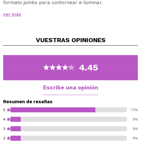
formato jumbo para contornear e iluminar.
Contiene:
ver más
Un lápiz de color oscuro y acabado mate para
realizar el contorno.
Un lápiz beige de acabado mate para resaltar la
VUESTRAS
OPINIONES
zona central del rostro.
Un lápiz iluminador de acabado satinado para
iluminar los puntos altos (pómulos, arco de cupido,
nariz…)
4.45
3 x 2.8 gr.
Escribe una opinión
Resumen de reseñas
5
73%
4
9%
3
9%
2
9%