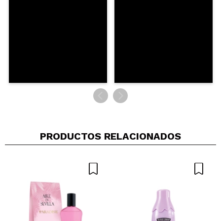
Maria
Me encantan, los tres, el corrector el bronzer y el
iluminador, se difuminan y se integran muy bien
con la piel
¿Recomendarías su compra?
Si
Opinión
Hace 2
Responder
|
|
verificada
Útil
años
PRODUCTOS RELACIONADOS
katty
no me gusto ,solo el oscuro los demas no
¿Recomendarías su compra?
No
Opinión
Hace 3
Responder
|
|
verificada
Útil
años