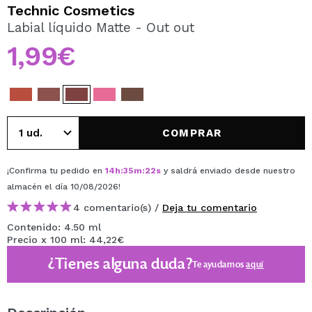
QUIERO REGISTRARME
Technic Cosmetics
Labial líquido Matte - Out out
Al crear una cuenta en Maquillalia.com podrás realizar
tus compras rápidamente, revisar el estado de tus
1,99€
pedidos y consultar tus operaciones anteriores.
CREAR CUENTA
COMPRAR
¡Confirma tu pedido en
14
h
:
35
m
:
22
s
y saldrá enviado desde nuestro
almacén
el día 10/08/2026
!
4 comentario(s) /
Deja tu comentario
Contenido: 4.50 ml
Precio x 100 ml: 44,22€
¿Tienes alguna duda?
Te ayudamos
aquí