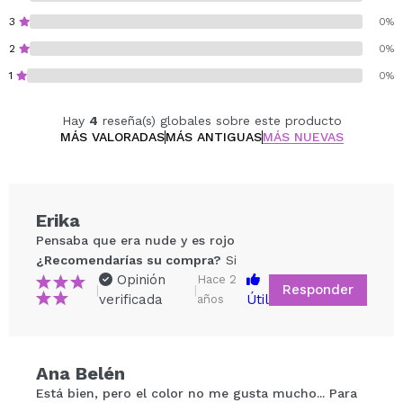
3
0%
2
0%
1
0%
Hay
4
reseña(s) globales sobre este producto
MÁS VALORADAS
MÁS ANTIGUAS
MÁS NUEVAS
Erika
Pensaba que era nude y es rojo
¿Recomendarías su compra?
Si
Opinión
Hace 2
Responder
|
|
verificada
Útil
años
Ana Belén
Compartir un vídeo o una foto
Está bien, pero el color no me gusta mucho... Para