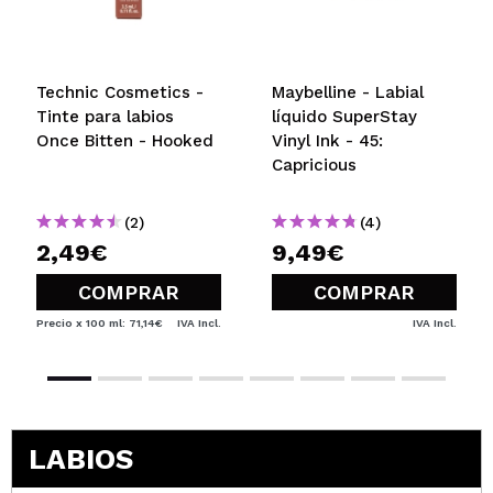
Technic Cosmetics -
Maybelline - Labial
Tinte para labios
líquido SuperStay
Once Bitten - Hooked
Vinyl Ink - 45:
Capricious
(2)
(4)
2,49€
9,49€
COMPRAR
COMPRAR
Precio x 100 ml: 71,14€
IVA Incl.
IVA Incl.
LABIOS