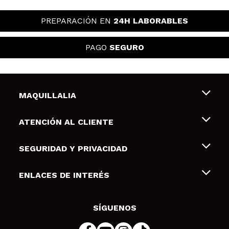
PREPARACIÓN EN
24H LABORABLES
PAGO
SEGURO
MAQUILLALIA
Sobre nosotros
ATENCIÓN AL CLIENTE
Empleo
Envíos y devoluciones
SEGURIDAD Y PRIVACIDAD
Tarjetas de Regalo
Desistimiento / Devoluciones
Terminos y condiciones de uso
ENLACES DE INTERÉS
Formas de pago
Pólitica de Privacidad
Contacto
Descuento Estudiantes
Política de cookies
SÍGUENOS
Resolución de litigios en línea (ODR)