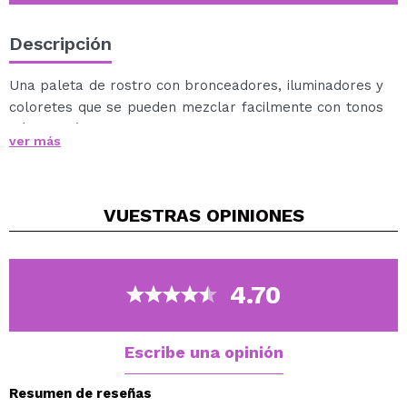
Descripción
Una paleta de rostro con bronceadores, iluminadores y
coloretes que se pueden mezclar facilmente con tonos
fríos y cálidos para crear unos looks de maquillaje
ver más
perfectos.
Vegan.
VUESTRAS
OPINIONES
4.70
Escribe una opinión
Resumen de reseñas