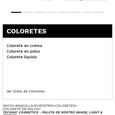
Désirée @___ladyrock
Una paleta de rostro muy completa y pigmenta
COLORETES
muy muy bien. La recomiendo, se la preste a una
amiga para una boda y también le encanto.
¿Recomendarías su compra?
Si
Colorete en crema
Opinión
Hace 3
Colorete en polvo
Responder
|
|
verificada
Útil
años
Colorete líquido
Ana
Un básico para las que somos novatas
¿Recomendarías su compra?
Si
Ver todos de Coloretes
Opinión
Hace 3
Responder
|
|
verificada
Útil
años
INICIO
>
MAQUILLAJE
>
ROSTRO
>
COLORETES
>
COLORETE EN POLVO
>
TECHNIC COSMETICS - PALETA DE ROSTRO SHADE, LIGHT &