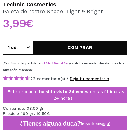
QUIERO REGISTRARME
Technic Cosmetics
Paleta de rostro Shade, Light & Bright
Al crear una cuenta en Maquillalia.com podrás realizar
tus compras rápidamente, revisar el estado de tus
3,99€
pedidos y consultar tus operaciones anteriores.
CREAR CUENTA
COMPRAR
¡Confirma tu pedido en
14
h
:
55
m
:
44
s
y saldrá enviado desde nuestro
almacén
mañana
!
23 comentario(s) /
Deja tu comentario
Este producto
ha sido visto 34 veces
en las últimas
24 horas.
Contenido: 38.00 gr
Precio x 100 gr: 10,50€
¿Tienes alguna duda?
Te ayudamos
aquí