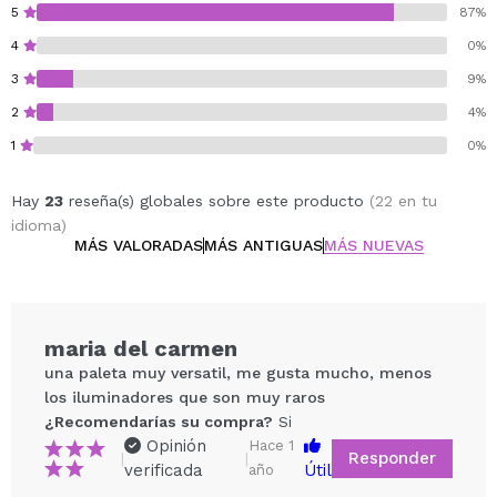
5
87%
4
0%
3
9%
2
4%
1
0%
Hay
23
reseña(s) globales sobre este producto
(22 en tu
idioma)
MÁS VALORADAS
MÁS ANTIGUAS
MÁS NUEVAS
maria del carmen
una paleta muy versatil, me gusta mucho, menos
los iluminadores que son muy raros
¿Recomendarías su compra?
Si
Opinión
Hace 1
Responder
|
|
verificada
Útil
año