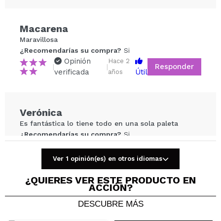
Compartir un vídeo o una foto
Macarena
Tu vídeo podría ser el primero. Imagínatelo...
Maravillosa
¿Recomendarías su compra?
Si
Opinión
Hace 2
Responder
|
|
¿Recomendarías su compra?
Si
No
verificada
Útil
años
5/5
ENVIAR
Verónica
Es fantástica lo tiene todo en una sola paleta
¿Recomendarías su compra?
Si
Opinión
Hace 2
Responder
|
|
verificada
Útil
años
Ver 1 opinión(es) en otros idiomas
¿QUIERES VER ESTE PRODUCTO EN
ACCIÓN?
Beatriz
DESCUBRE MÁS
El contorno venía repetido.
¿Recomendarías su compra?
Si