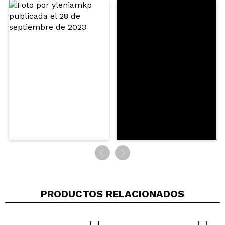
Opinión
Hace 2
Responder
|
|
verificada
Útil
años
Catarina
Muito polvorosos, nada cremosos. Os tons são
lindos para pele clara/media, no entanto, a fórmula
nota-se que é de baixa qualidade. Muito
pigmentado por isso há que sacudir o excesso do
pincel antes de aplicar .
¿Recomendarías su compra?
Si
Opinión
Hace 2
Responder
|
|
verificada
Útil
años
Andrea
PRODUCTOS RELACIONADOS
de las mejores paletas de rostro que tengo,
pigmenta genial, gran variedad de tonos, tanto
fríos como cálidos, es preciosa