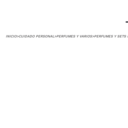
marian
ideal
¿Recomendarías
|
INICIO
>
CUIDADO PERSONAL
>
PERFUMES Y VARIOS
>
PERFUMES Y SETS 