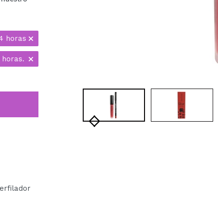
4 horas
 horas.
erfilador