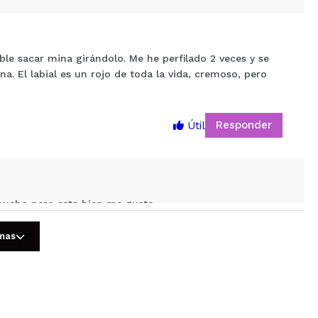
ible sacar mina girándolo. Me he perfilado 2 veces y se
. El labial es un rojo de toda la vida, cremoso, pero
5
Responder
Útil
mucho pero esta bien me gusto
omas
Responder
Útil