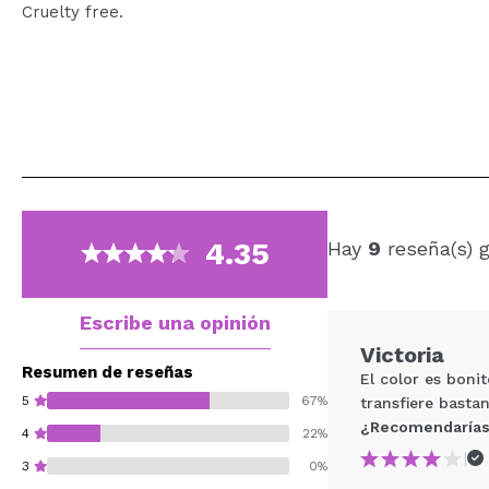
Cruelty free.
4.35
Hay
9
reseña(s) 
Escribe una opinión
Victoria
Resumen de reseñas
El color es boni
5
67%
transfiere bastan
¿Recomendarías
4
22%
|
3
0%