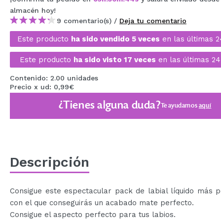
MAQUIFARMA
almacén
hoy
!
9 comentario(s) /
Deja tu comentario
KOREA ZONE
Este producto
ha sido vendido 5 veces
en las últimas 2
TRAVEL SIZE
Este producto
ha sido visto 17 veces
en las últimas 24
NATURE
Contenido: 2.00 unidades
Precio x ud: 0,99€
OFERTAS
¿Tienes alguna duda?
Te ayudamos
aquí
OUTLET
¡HAN VUELTO!
PRÓXIMAMENTE
Descripción
BLOG
Consigue este espectacular pack de labial líquido más p
con el que conseguirás un acabado mate perfecto.
Consigue el aspecto perfecto para tus labios.