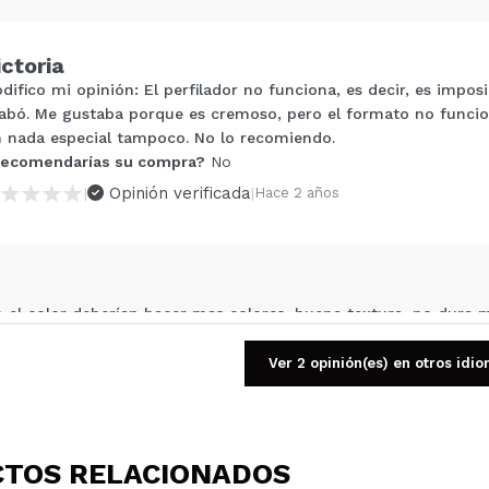
ictoria
Compartir un vídeo o una foto
difico mi opinión: El perfilador no funciona, es decir, es impos
Tu vídeo podría ser el primero. Imagínatelo...
abó. Me gustaba porque es cremoso, pero el formato no funciona
n nada especial tampoco. No lo recomiendo.
ecomendarías su compra?
No
5/
compra?
Si
No
Opinión verificada
|
|
Hace 2 años
AR
el color deberían hacer mas colores ,buena textura ,no dura 
 su compra?
Si
Ver 2 opinión(es) en otros idi
Opinión verificada
|
Hace 3 años
TOS RELACIONADOS