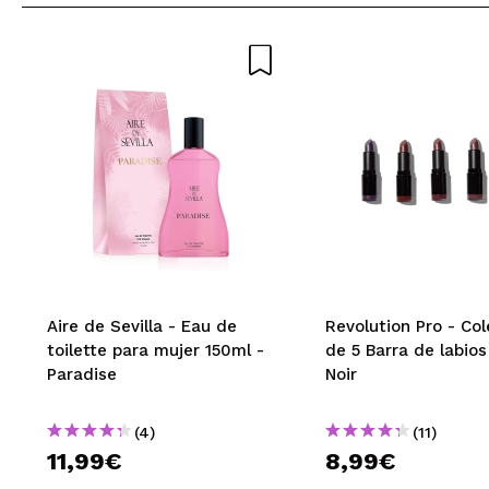
Me encanta para 
¿Recomendarías
|
Sara
Muy bonito
¿Recomendarías
|
ANGELICA 
Aire de Sevilla - Eau de
Revolution Pro - Co
toilette para mujer 150ml -
de 5 Barra de labios
Es un kit comple
Paradise
Noir
¿Recomendarías
|
(4)
(11)
11,99€
8,99€