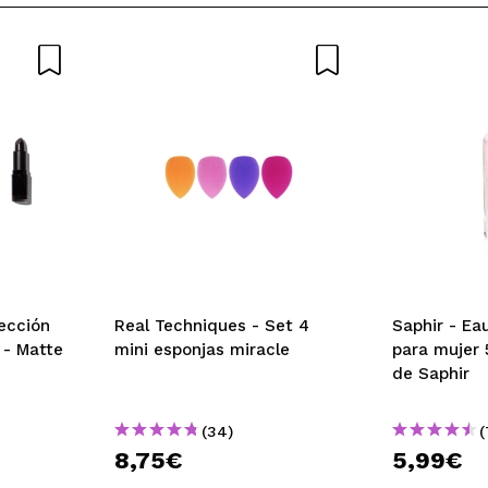
lucir unos labios perfectos
 su compra?
Si
Opinión verificada
|
Hace 4 años
 su compra?
Si
Opinión verificada
|
Hace 4 años
MARIA
lección
Real Techniques - Set 4
Saphir - Ea
 - Matte
mini esponjas miracle
para mujer 
to que te puede sacar de algun apurillo y sobre todo ahora en v
de Saphir
 su compra?
Si
Opinión verificada
|
Hace 5 años
(34)
(
8,75€
5,99€