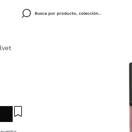
lvet
Cristina
Antonia
Ines
No tengo cuenta aqu
U IDIOMA
ez que
Buena experiencia
Muy bien
Spedizi
QUIER
ESPAÑOL
ENGLISH
eriencia
imballa
ajería.
elegan
colori sc
Al crear una cuenta en
rápidamente, revisar e
anteriores.
 nuestro