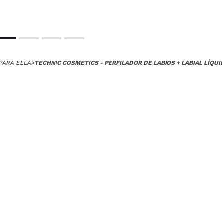
 su compra?
Si
Opinión verificada
|
Hace 5 años
PARA ELLA
>
TECHNIC COSMETICS - PERFILADOR DE LABIOS + LABIAL LÍQUID