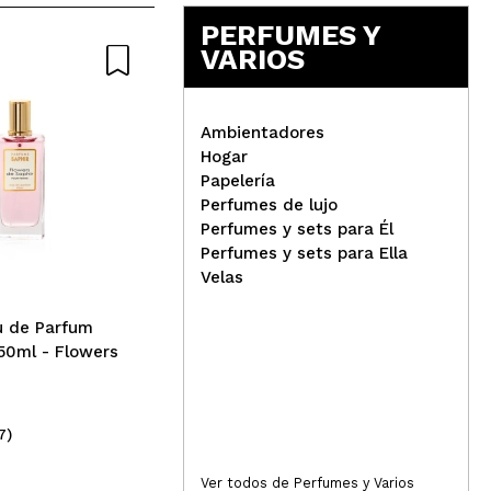
PERFUMES Y
VARIOS
Responder
Útil
Ambientadores
Hogar
Zia
Papelería
Technic Cosmetics - Kit
de 
Perfumes de lujo
lápices de contorno e
Perfumes y sets para Él
Responder
Útil
iluminador en crema
Perfumes y sets para Ella
Velas
u de Parfum
50ml - Flowers
erano que con el morenito y un labial... vas genial
Responder
Útil
7)
(33)
2,49€
10
Ver todos de Perfumes y Varios