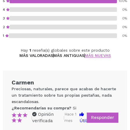
5
100%
4
0%
3
0%
2
0%
1
0%
Hay
1
reseña(s) globales sobre este producto
MÁS VALORADAS
MÁS ANTIGUAS
MÁS NUEVAS
Carmen
Preciosas, naturales, parece que acabas de hacerte
un tratamiento sobre tus propias pestañas, nada
escandalosas.
¿Recomendarías su compra?
Si
Opinión
Hace 1
Responder
|
|
verificada
Útil
mes