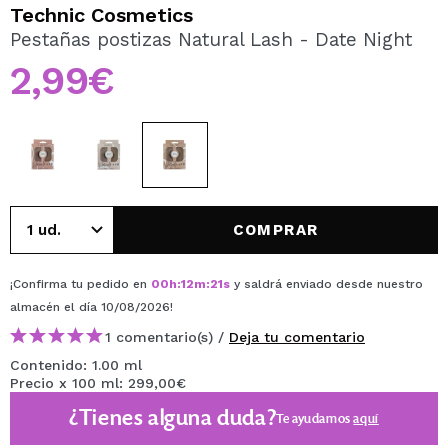
QUIERO REGISTRARME
Technic Cosmetics
Pestañas postizas Natural Lash - Date Night
Al crear una cuenta en Maquillalia.com podrás realizar
tus compras rápidamente, revisar el estado de tus
2,99€
pedidos y consultar tus operaciones anteriores.
CREAR CUENTA
COMPRAR
¡Confirma tu pedido en
00
h
:
12
m
:
21
s
y saldrá enviado desde nuestro
almacén
el día 10/08/2026
!
1 comentario(s) /
Deja tu comentario
Contenido: 1.00 ml
Precio x 100 ml: 299,00€
¿Tienes alguna duda?
Te ayudamos
aquí