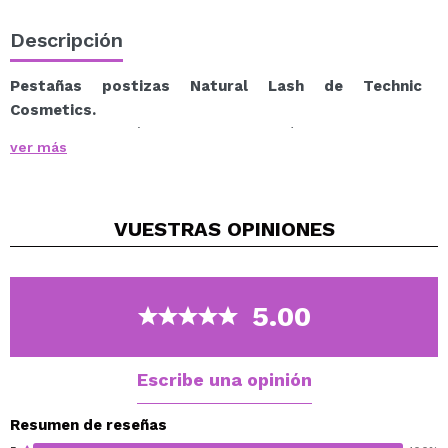
Descripción
Pestañas postizas Natural Lash de Technic
Cosmetics.
Unas pestañas fáciles de aplicar y cómodas de llevar,
ver más
perfectas para un look natural o más llamativo.
Pegamento para pestañas incluido.
VUESTRAS
OPINIONES
Vegan.
Cruely free.
5.00
Escribe una opinión
Resumen de reseñas