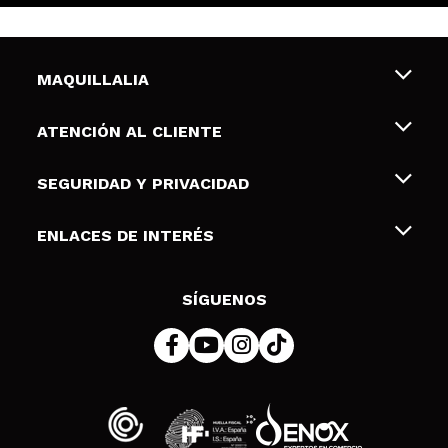
MAQUILLALIA
Sobre nosotros
ATENCIÓN AL CLIENTE
Empleo
Envíos y devoluciones
SEGURIDAD Y PRIVACIDAD
Tarjetas de Regalo
Desistimiento / Devoluciones
Terminos y condiciones de uso
ENLACES DE INTERÉS
Formas de pago
Pólitica de Privacidad
Contacto
Descuento Estudiantes
Política de cookies
SÍGUENOS
Resolución de litigios en línea (ODR)