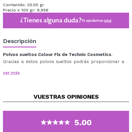
Contenido: 20.00 gr
Precio x 100 gr: 9,95€
¿Tienes alguna duda?
Te ayudamos
aquí
Descripción
Polvos sueltos Colour Fix de Technic Cosmetics
.
Gracias a estos polvos sueltos podrás proporcionar a
tu look un acabado natural y conseguir reducir el brillo
ver más
y al mismo tiempo el aspecto grasiento.
Puede aplicarse solo o sobre la base.
Disponible en distintos tonos para que elijas el que
VUESTRAS
OPINIONES
mejor se adapte a tu piel.
5.00