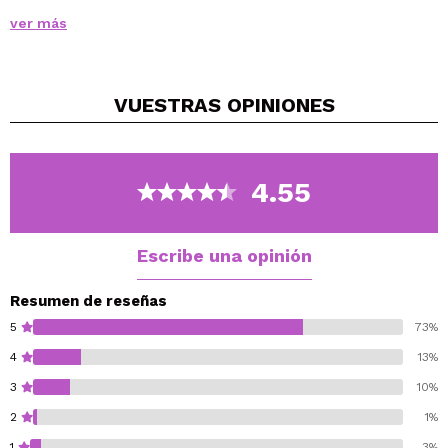
rostro sino que dejan un aspecto satinado y natural.
ver más
Además, perfeccionan la piel al minimizar suavemente
los poros y las líneas de expresión, para un aspecto de
piel suave y sin imperfecciones.
VUESTRAS
OPINIONES
Son translúcidos, así que resultan invisibles en el rostro
y se adaptan a cualquier color de piel.
4.55
Escribe una opinión
Resumen de reseñas
5
73%
4
13%
3
10%
2
1%
1
3%