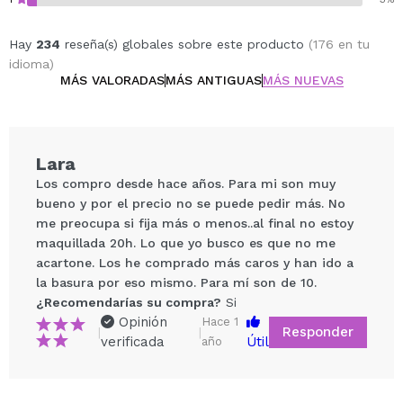
Hay
234
reseña(s) globales sobre este producto
(176 en tu
idioma)
MÁS VALORADAS
MÁS ANTIGUAS
MÁS NUEVAS
Lara
Los compro desde hace años. Para mi son muy
bueno y por el precio no se puede pedir más. No
me preocupa si fija más o menos..al final no estoy
maquillada 20h. Lo que yo busco es que no me
acartone. Los he comprado más caros y han ido a
la basura por eso mismo. Para mí son de 10.
¿Recomendarías su compra?
Si
Opinión
Hace 1
Compartir un vídeo o una foto
Responder
|
|
verificada
Útil
año
Tu vídeo podría ser el primero. Imagínatelo...