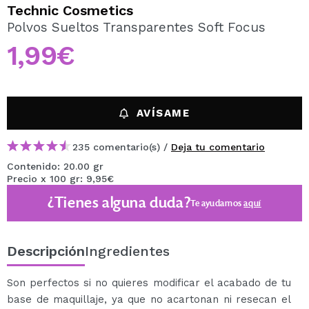
QUIERO REGISTRARME
Technic Cosmetics
Polvos Sueltos Transparentes Soft Focus
Al crear una cuenta en Maquillalia.com podrás realizar
tus compras rápidamente, revisar el estado de tus
1,99€
pedidos y consultar tus operaciones anteriores.
CREAR CUENTA
AVÍSAME
235 comentario(s) /
Deja tu comentario
Contenido: 20.00 gr
Precio x 100 gr: 9,95€
¿Tienes alguna duda?
Te ayudamos
aquí
Descripción
Ingredientes
Son perfectos si no quieres modificar el acabado de tu
base de maquillaje, ya que no acartonan ni resecan el