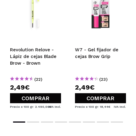
hidrata las cejas.
¿Recomendarías su compra?
Si
Opinión
Hace 2
Responder
|
|
verificada
Útil
años
Bárbara
Revolution Relove -
W7 - Gel fijador de
Me está gustando mucho este serum para las cejas.
Lápiz de cejas Blade
cejas Brow Grip
Me lo aplico por las noches y de vedad que es una
Brow - Brown
fantasía, sobre todo el aplicador, es muy cómodo
de usar.
(22)
(23)
¿Recomendarías su compra?
Si
2,49€
2,49€
Responder
Útil
|
Hace 2 años
COMPRAR
COMPRAR
Precio x 100 gr: 2.490,06€
IVA Incl.
Precio x 100 gr: 18,44€
IVA Incl.