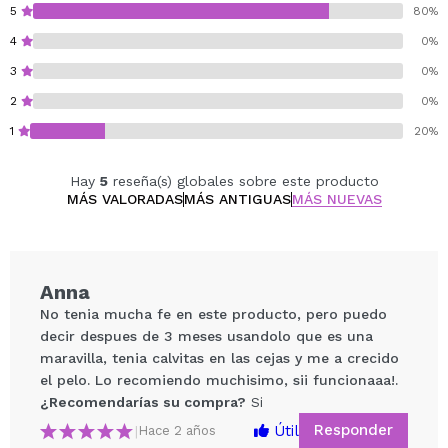
5
80%
4
0%
3
0%
2
0%
1
20%
Hay
5
reseña(s) globales sobre este producto
MÁS VALORADAS
MÁS ANTIGUAS
MÁS NUEVAS
Anna
No tenia mucha fe en este producto, pero puedo
decir despues de 3 meses usandolo que es una
maravilla, tenia calvitas en las cejas y me a crecido
el pelo. Lo recomiendo muchisimo, sii funcionaaa!.
¿Recomendarías su compra?
Si
Responder
Útil
|
Hace 2 años