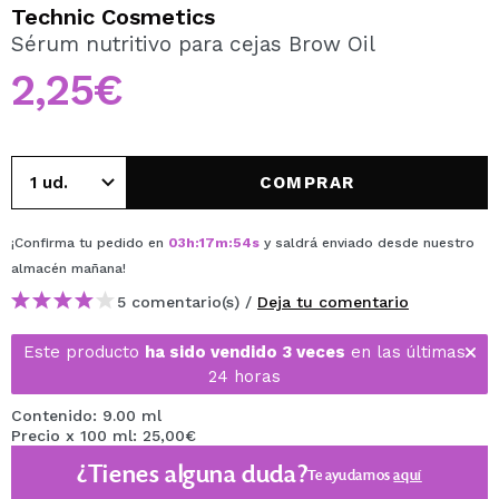
QUIERO REGISTRARME
Technic Cosmetics
Sérum nutritivo para cejas Brow Oil
Al crear una cuenta en Maquillalia.com podrás realizar
tus compras rápidamente, revisar el estado de tus
2,25€
pedidos y consultar tus operaciones anteriores.
CREAR CUENTA
COMPRAR
¡Confirma tu pedido en
03
h
:
17
m
:
54
s
y saldrá enviado desde nuestro
almacén
mañana
!
5 comentario(s) /
Deja tu comentario
Este producto
ha sido vendido 3 veces
en las últimas
24 horas
Contenido: 9.00 ml
Precio x 100 ml: 25,00€
¿Tienes alguna duda?
Te ayudamos
aquí