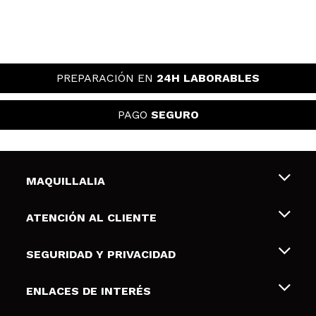
PREPARACIÓN EN
24H LABORABLES
PAGO
SEGURO
MAQUILLALIA
Sobre nosotros
ATENCIÓN AL CLIENTE
Empleo
Envíos y devoluciones
SEGURIDAD Y PRIVACIDAD
Tarjetas de Regalo
Desistimiento / Devoluciones
Terminos y condiciones de uso
ENLACES DE INTERÉS
Formas de pago
Pólitica de Privacidad
Contacto