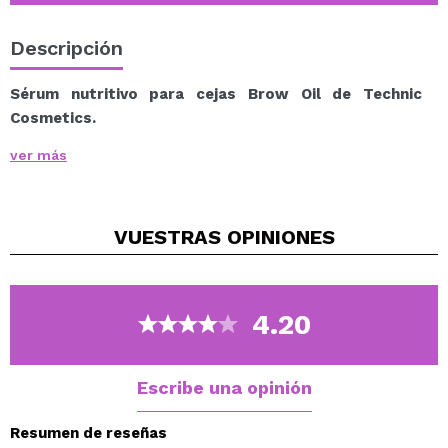
Descripción
Sérum nutritivo para cejas Brow Oil de Technic
Cosmetics.
Aceite nutritivo para cejas que contiene aceites de
ver más
girasol, almendras dulces y romero para acondicionar
y favorecer el crecimiento del cabello.
Además, está infundido con aceite de lavanda para
VUESTRAS
OPINIONES
promover una sensación de relajación y calma.
Y todo ello en un cómodo y práctico formato roller,
para poder aplicarlo sin dificultad y de manera rápida
4.20
Cruelty free.
Vegan.
Escribe una opinión
Resumen de reseñas